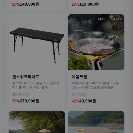
149,900원
119,000원
25%
20%
원스위크라이프
에델코첸
원스위크라이프 캠핑 IGT 접이식
에델코첸 캠프마스터 캠핑그리들
테이블 P1 5.0 유닛, 블랙
32cm (사틴) 그릴팬 스텐불판
400,000원
75,900원
279,900원
43,900원
30%
42%