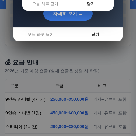
◀
▶
오늘 하루 닫기
닫기
경기
강원
충북
충남
자세히 보기 →
자세히 보기 →
전북
전남
경북
경남
오늘 하루 닫기
오늘 하루 닫기
닫기
닫기
제주
💰 요금 안내
2026년 기준 예상 요금 (실제 요금은 상담 시 확정)
구분
요금
비고
9인승 카니발 (4시간)
250,000~350,000원
기사+유류비 포함
9인승 카니발 (1일)
450,000~600,000원
기사+유류비 포함
스타리아 (4시간)
280,000~380,000원
기사+유류비 포함