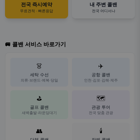
전국 즉시예약
내 주변 콜밴
무료견적 · 빠른응답
전국 어디서나
🚐 콜밴 서비스 바로가기
👗
✈️
세탁 수선
공항 콜밴
의류·브랜드·예복·당일
인천·김포·김해·제주
⛳
🗺️
골프 콜밴
관광 투어
새벽출발·라운딩대기
전국 맞춤 관광
👥
🕯️
단체 콜밴
장례 콜밴