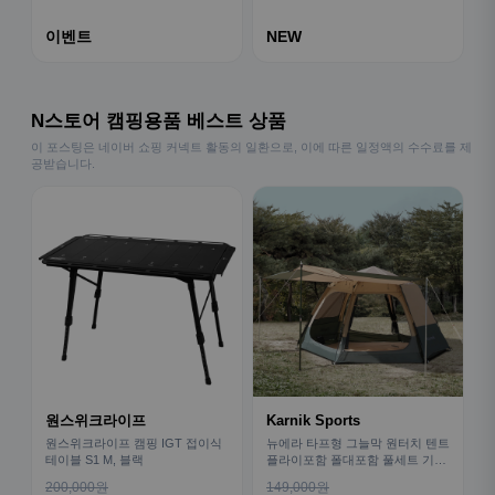
이벤트
NEW
N스토어 캠핑용품 베스트 상품
이 포스팅은 네이버 쇼핑 커넥트 활동의 일환으로, 이에 따른 일정액의 수수료를 제
공받습니다.
원스위크라이프
Karnik Sports
원스위크라이프 캠핑 IGT 접이식
뉴에라 타프형 그늘막 원터치 텐트
테이블 S1 M, 블랙
플라이포함 폴대포함 풀세트 기본
형
200,000원
149,000원