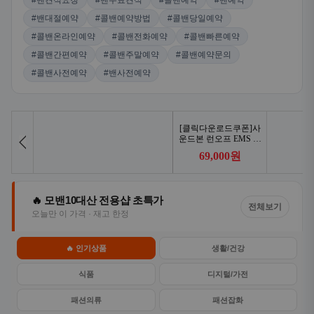
#밴견적요청
#밴무료견적
#콜밴예약
#밴예약
#밴대절예약
#콜밴예약방법
#콜밴당일예약
#콜밴온라인예약
#콜밴전화예약
#콜밴빠른예약
#콜밴간편예약
#콜밴주말예약
#콜밴예약문의
#콜밴사전예약
#밴사전예약
🔥 모밴10대산 전용샵 초특가
전체보기
오늘만 이 가격 · 재고 한정
🔥 인기상품
생활/건강
식품
디지털/가전
패션의류
패션잡화