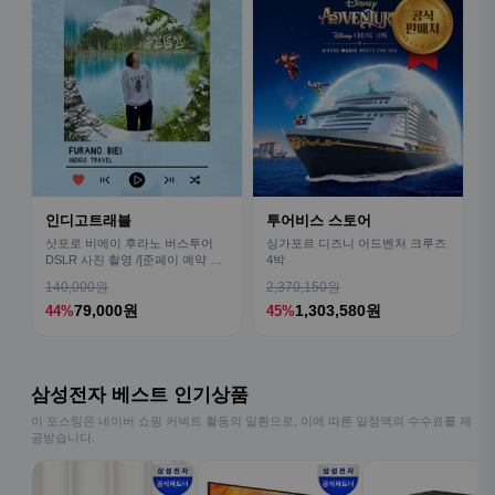
인디고트래블
투어비스 스토어
삿포로 비에이 후라노 버스투어
싱가포르 디즈니 어드벤처 크루즈
DSLR 사진 촬영 /[준페이 예약 식
4박
사]
140,000원
2,370,150원
79,000원
1,303,580원
44%
45%
삼성전자 베스트 인기상품
이 포스팅은 네이버 쇼핑 커넥트 활동의 일환으로, 이에 따른 일정액의 수수료를 제
공받습니다.