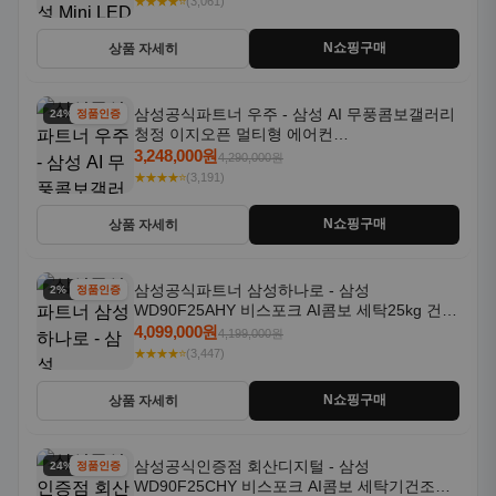
★★★★⭐
(3,061)
N쇼핑구매
상품 자세히
삼성공식파트너 우주 - 삼성 AI 무풍콤보갤러리
24% 할인
정품인증
청정 이지오픈 멀티형 에어컨
AF80F17D22WRS 기본설치포함
3,248,000원
4,290,000원
★★★★⭐
(3,191)
N쇼핑구매
상품 자세히
삼성공식파트너 삼성하나로 - 삼성
2% 할인
정품인증
WD90F25AHY 비스포크 AI콤보 세탁25kg 건조
18kg 자동문열림 1등급
4,099,000원
4,199,000원
★★★★⭐
(3,447)
N쇼핑구매
상품 자세히
삼성공식인증점 회산디지털 - 삼성
24% 할인
정품인증
WD90F25CHY 비스포크 AI콤보 세탁기건조기