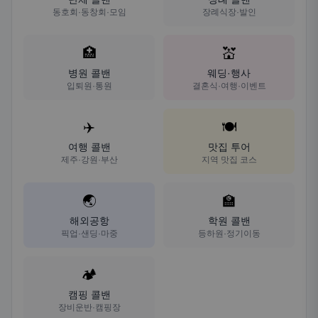
동호회·동창회·모임
장례식장·발인
🏥
💒
병원 콜밴
웨딩·행사
입퇴원·통원
결혼식·여행·이벤트
✈️
🍽️
여행 콜밴
맛집 투어
제주·강원·부산
지역 맛집 코스
🌏
🏫
해외공항
학원 콜밴
픽업·샌딩·마중
등하원·정기이동
🏕️
캠핑 콜밴
장비운반·캠핑장