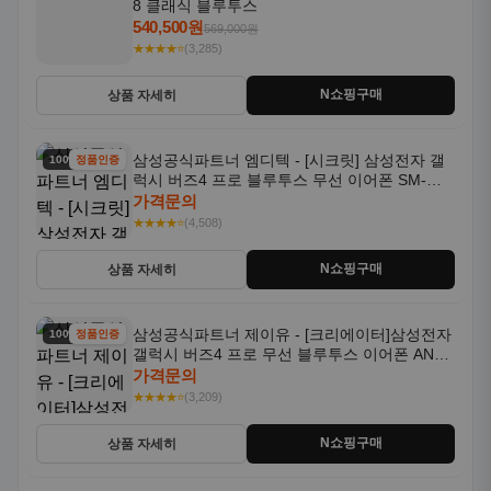
8 클래식 블루투스
540,500원
569,000원
★★★★⭐
(3,285)
N쇼핑구매
상품 자세히
삼성공식파트너 엠디텍 - [시크릿] 삼성전자 갤
100% 할인
정품인증
럭시 버즈4 프로 블루투스 무선 이어폰 SM-
R640N
가격문의
★★★★⭐
(4,508)
N쇼핑구매
상품 자세히
삼성공식파트너 제이유 - [크리에이터]삼성전자
100% 할인
정품인증
갤럭시 버즈4 프로 무선 블루투스 이어폰 ANC
SM-R640N
가격문의
★★★★⭐
(3,209)
N쇼핑구매
상품 자세히