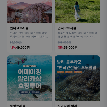
인디고트래블
인디고트래블
오사카 교토 일일 버스투어 여행
후쿠오카 유후인 일일 버스투어 여
후시미이나리 아라시야마 은각사
행 온천 벳부 유후다케 히타 다자
청수사 철학의길
이후
85,000원
108,000원
49,000원
59,000원
42%
45%
두잇트래블
사마사마 발리