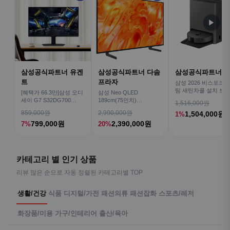
▶
삼성공식파트너 유겐
삼성공식파트너 다솜
삼성공식파트너 
트
프라자
삼성 2026 비스포크AI
팀 새틴차콜 설치 보안
[혜택가 66.3만]삼성 오디
삼성 Neo QLED
심 VR70F00AGH
세이 G7 S32DG700
189cm(75인치)
1,516,000원
80cm(32인치) 4K IPS
KQ75QNH70AFXKR AI
859,000원
2,990,000원
1,504,000원
1%
TV
799,000원
2,390,000원
7%
20%
카테고리 별 인기 상품
리뷰 많은 순으로 자동 정렬된 카테고리별 TOP
생활/건강
식품
디지털/가전
패션의류
패션잡화
스포츠/레저
화장품/미용
가구/인테리어
출산/육아