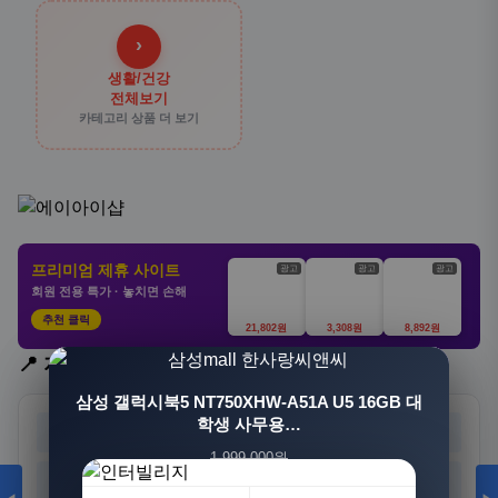
›
생활/건강
전체보기
카테고리 상품 더 보기
프리미엄 제휴 사이트
광고
광고
광고
회원 전용 특가 · 놓치면 손해
추천 클릭
21,802원
3,308원
8,892원
📍 지역 선택
[3+1] 동국제약 마이핏 V 활성엽산 임신준비 임산
삼성 갤럭시북5 NT750XHW-A51A U5 16GB 대
부영양 30정, 4개
학생 사무용…
서울
부산
대구
인천
1,999,000원
100,000원
광주
대전
울산
세종
1,549,000원
31,900원
23%
68%