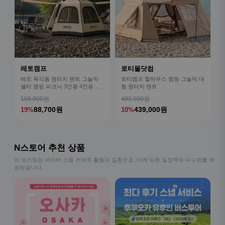
레토캠프
로티몰닷컴
레토 육각돔 원터치 텐트 그늘막
로티캠프 힐하우스 캠핑 그늘막 대
쉘터 캠핑 피크닉 3인용 4인용 패
형 원터치 텐트
밀리 LCE-OT02
109,900원
489,000원
88,700원
439,000원
19%
10%
N스토어 추천 상품
이 포스팅은 네이버 쇼핑 커넥트 활동의 일환으로, 이에 따른 일정액의 수수료를 제
공받습니다.