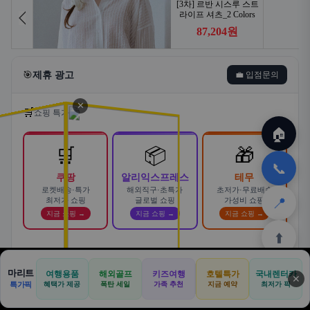
🎯
제휴 광고
💼 입점문의
✕
🛒
쇼핑 특가
🏠
🛒
📦
🎁
📞
쿠팡
알리익스프레스
테무
로켓배송·특가
해외직구·초특가
초저가·무료배송
📍
최저가 쇼핑
글로벌 쇼핑
가성비 쇼핑
지금 쇼핑 →
지금 쇼핑 →
지금 쇼핑 →
⬆️
스마트한 자동차 렌탈! 카슐랭에서
마리트
여행용품
해외골프
키즈여행
호텔특가
국내렌터카
AD
✕
합리적으로
🏠
📝
💬
🚐
🛒
🚗
특가픽
혜택가 제공
폭탄 세일
가족 추천
지금 예약
바로가기 →
최저가 픽
🏠
✈️
⛳
📋
🛒
🎁
카슐랭 · 신차 장기렌트 · 리스 · 월 렌탈료 비교
홈
공항
골프
견적
쿠팡
테무
홈
견적
커뮤니티
기사등록
아마존
· 전 차종 견적 무료