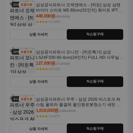
삼성공식파트너 오제앤에스 - [히든] 삼성 삼탠
25% 할인
정품인증
바이미 스마트 M5 80cm(32인치) 화이트 IPTV
OTT 패키지
449,000원
600,000원
★★★★⭐
(4,385)
N쇼핑구매
상품 자세히
삼성공식파트너 모니칸 - [히든특가] 삼성
28% 할인
정품인증
LS24F330 60.4cm(24인치) FULL HD 사무실/
컴퓨터 모니터
127,000원
177,000원
★★★★⭐
(4,516)
N쇼핑구매
상품 자세히
삼성공식파트너 우주 - 삼성 2026 비스포크 AI
4% 할인
정품인증
스팀 울트라 물걸레 올인원로봇청소기 새틴 그
레이지 AAG
1,818,000원
1,899,000원
★★★★⭐
(4,827)
N쇼핑구매
상품 자세히