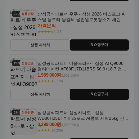
삼성공식파트너 우주 - 삼성 2026 비스포크 AI
100% 할인
정품인증
스팀 울트라 물걸레 올인원로봇청소기 새틴 차
콜 AAH
가격문의
★★★★⭐
(4,116)
N쇼핑구매
상품 자세히
삼성공식파트너 다솜프라자 - 삼성 AI Q9000
20% 할인
정품인증
멀티에어컨 AF60F17D11BRS 56.9+18.7 전국
기본설치포함
1,989,000원
2,501,000원
★★★★⭐
(3,178)
N쇼핑구매
상품 자세히
삼성공식파트너 삼성하나로 - 삼성
3% 할인
정품인증
WD80H25BHY 비스포크 AI콤보 세탁25kg 건조
18kg 26년형 일체형 1등급
3,299,000원
3,399,000원
★★★★⭐
(4,209)