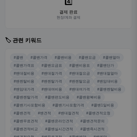
4️⃣
결제 완료
현장/계좌 결제
🏷️ 관련 키워드
#콜밴
#콜밴가격
#콜밴비용
#콜밴요금
#콜밴얼마
#콜밴가격표
#콜밴요금표
#콜밴비용표
#콜밴단가
#밴대절비용
#밴대절가격
#밴대절요금
#밴대절얼마
#밴렌탈비용
#밴렌탈가격
#밴렌탈요금
#밴임대비용
#밴임대가격
#밴대여비용
#밴대여가격
#콜밴렌탈비용
#콜밴렌탈가격
#콜밴편도비용
#콜밴왕복비용
#콜밴기사포함비용
#콜밴기사포함가격
#콜밴1일비용
#콜밴견적
#밴견적
#밴대절견적
#콜밴견적요청
#콜밴무료견적
#콜밴온라인견적
#콜밴견적문의
#콜밴견적비교
#콜밴실시간견적
#콜밴즉시견적