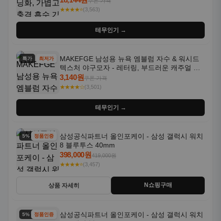
쿠폰 가격
★★★★⭐
(3,563)
테무인기 →
MAKEFGE 남성용 뉴욕 엠블럼 자수 & 워시드
특가
최저가
텍스처 야구모자 - 레터링, 부드러운 캐주얼 모
자, NYC 스타일
3,140원
쿠폰 가격
★★★★☆
(3,501)
테무인기 →
삼성공식파트너 올인포케이 - 삼성 갤럭시 워치
5% 할인
정품인증
8 블루투스 40mm
398,000원
419,000원
★★★★⭐
(3,457)
N쇼핑구매
상품 자세히
삼성공식파트너 올인포케이 - 삼성 갤럭시 워치
5% 할인
정품인증