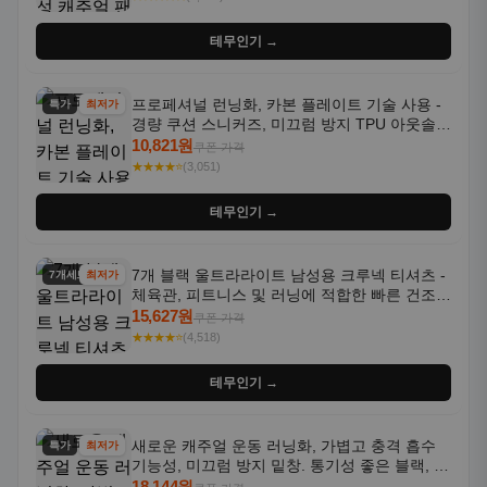
테무인기 →
프로페셔널 런닝화, 카본 플레이트 기술 사용 -
특가
최저가
경량 쿠션 스니커즈, 미끄럼 방지 TPU 아웃솔,
통기성 화이트-퍼플 그라데이션, 헬스, 트레이
10,821원
쿠폰 가격
닝 - 남성용, 여성용, 모든 계절에 적합
★★★★⭐
(3,051)
테무인기 →
7개 블랙 울트라라이트 남성용 크루넥 티셔츠 -
7개세트
최저가
체육관, 피트니스 및 러닝에 적합한 빠른 건조,
통기성 좋은 수분 흡수 반팔 운동복
15,627원
쿠폰 가격
★★★★⭐
(4,518)
테무인기 →
새로운 캐주얼 운동 러닝화, 가볍고 충격 흡수
특가
최저가
기능성, 미끄럼 방지 밑창. 통기성 좋은 블랙, 화
이트, 퍼플 그라데이션 색상
18,144원