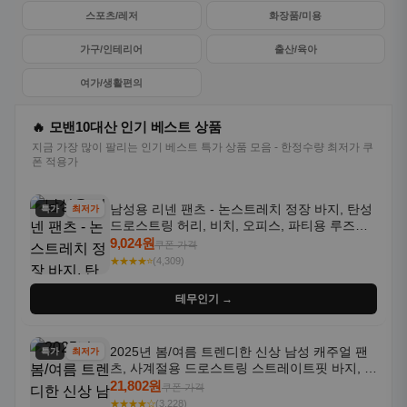
스포츠/레저
화장품/미용
가구/인테리어
출산/육아
여가/생활편의
🔥 모밴10대산 인기 베스트 상품
지금 가장 많이 팔리는 인기 베스트 특가 상품 모음 - 한정수량 최저가 쿠
폰 적용가
남성용 리넨 팬츠 - 논스트레치 정장 바지, 탄성
특가
최저가
드로스트링 허리, 비치, 오피스, 파티용 루즈핏
트라우저 - 세탁기 사용 가능한 캐주얼 정장 의
9,024원
쿠폰 가격
상
★★★★⭐
(4,309)
테무인기 →
2025년 봄/여름 트렌디한 신상 남성 캐주얼 팬
특가
최저가
츠, 사계절용 드로스트링 스트레이트핏 바지, 한
국 스타일, 활용도 높은 아웃도어 및 정장용, 발
21,802원
쿠폰 가격
목 바지
★★★★☆
(3,228)