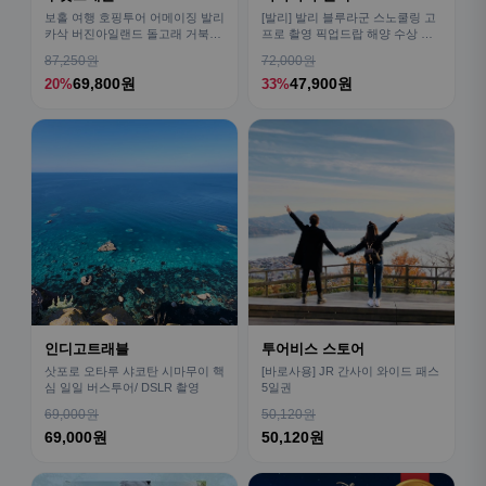
보홀 여행 호핑투어 어메이징 발리
[발리] 발리 블루라군 스노쿨링 고
카삭 버진아일랜드 돌고래 거북이
프로 촬영 픽업드랍 해양 수상 액
픽드랍 포함
티비티 체험 산호 열대어
87,250원
72,000원
69,800원
47,900원
20%
33%
인디고트래블
투어비스 스토어
삿포로 오타루 샤코탄 시마무이 핵
[바로사용] JR 간사이 와이드 패스
심 일일 버스투어/ DSLR 촬영
5일권
69,000원
50,120원
69,000원
50,120원