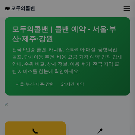
🚐
모두의콜밴
모두의콜밴 | 콜밴 예약 - 서울·부
산·제주·강원
전국 9인승 콜밴, 카니발, 스타리아 대절. 공항픽업,
골프, 단체이동 추천, 비용·요금·가격·예약·견적·업체
안내, 순위 비교, 상세 정보, 이용 후기. 전국 지역 콜
밴 서비스를 한눈에 확인하세요.
서울·부산·제주·강원
24시간 예약
📞
📍