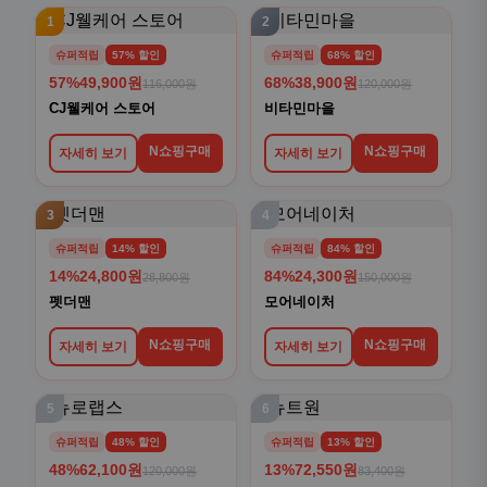
1
2
슈퍼적립
57% 할인
슈퍼적립
68% 할인
57%
49,900원
68%
38,900원
116,000원
120,000원
CJ웰케어 스토어
비타민마을
N쇼핑구매
N쇼핑구매
자세히 보기
자세히 보기
3
4
슈퍼적립
14% 할인
슈퍼적립
84% 할인
14%
24,800원
84%
24,300원
28,800원
150,000원
펫더맨
모어네이처
N쇼핑구매
N쇼핑구매
자세히 보기
자세히 보기
5
6
슈퍼적립
48% 할인
슈퍼적립
13% 할인
48%
62,100원
13%
72,550원
120,000원
83,400원