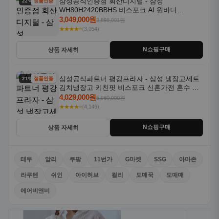
삼성공식인증점 회산디지털 - 삼성
22% 할인
정품인증
WH80H2420BBHS 비스포크 AI 원바디
24kg+20kg 세제자동투입 1등급
3,049,000원
3,898,001원
★★★★⭐
(3,054)
N쇼핑구매
상품 자세히
삼성공식파트너 평강프라자 - 삼성 냉장고세트
21% 할인
정품인증
김치냉장고 키친핏 비스포크 신혼가전 혼수 입
주가전 빌트인 화이트
4,029,000원
5,080,000원
★★★★⭐
(4,149)
N쇼핑구매
상품 자세히
테무
알리
쿠팡
11번가
G마켓
SSG
아마존
라쿠텐
쉬인
아이허브
컬리
도매꾹
도매매
에어비앤비