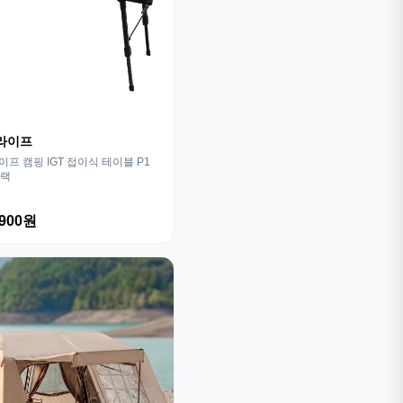
라이프
프 캠핑 IGT 접이식 테이블 P1
블랙
,900원