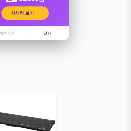
자세히 보기 →
하루 닫기
닫기