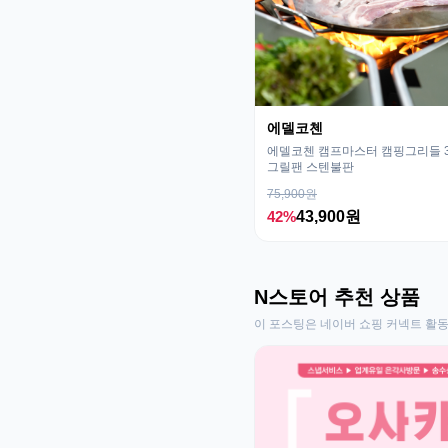
에델코첸
에델코첸 캠프마스터 캠핑그리들 32
그릴팬 스텐불판
75,900원
42%
43,900원
N스토어 추천 상품
이 포스팅은 네이버 쇼핑 커넥트 활