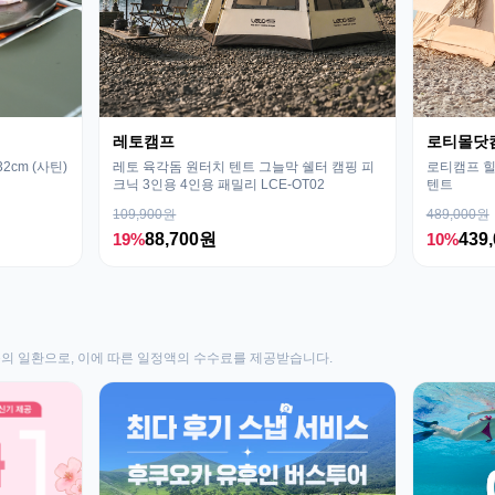
레토캠프
로티몰닷
cm (사틴)
레토 육각돔 원터치 텐트 그늘막 쉘터 캠핑 피
로티캠프 힐
크닉 3인용 4인용 패밀리 LCE-OT02
텐트
109,900원
489,000원
19%
88,700원
10%
439
동의 일환으로, 이에 따른 일정액의 수수료를 제공받습니다.