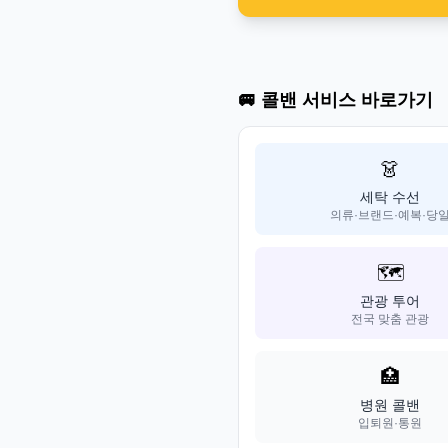
🚐 콜밴 서비스 바로가기
👗
세탁 수선
의류·브랜드·예복·당
🗺️
관광 투어
전국 맞춤 관광
🏥
병원 콜밴
입퇴원·통원