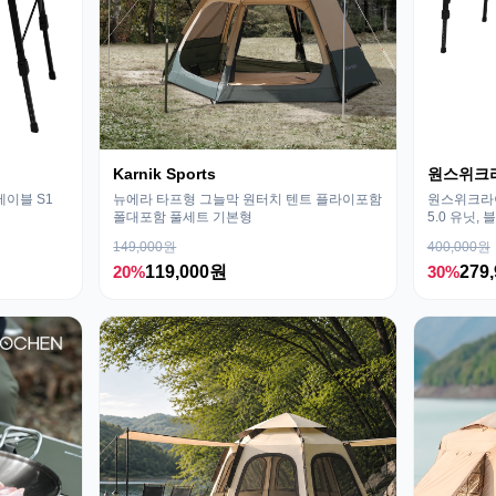
Karnik Sports
원스위크
테이블 S1
뉴에라 타프형 그늘막 원터치 텐트 플라이포함
원스위크라이
폴대포함 풀세트 기본형
5.0 유닛, 
149,000원
400,000원
20%
119,000원
30%
279