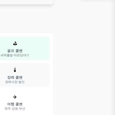
⛳
골프 콜밴
새벽출발·라운딩대기
🕯️
장례 콜밴
장례식장·발인
✈️
여행 콜밴
제주·강원·부산