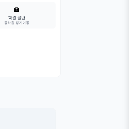
🏫
학원 콜밴
등하원·정기이동