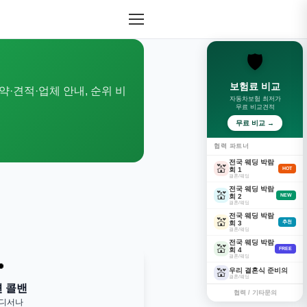
🛡️
보험료 비교
약·견적·업체 안내, 순위 비
자동차보험 최저가
무료 비교견적
무료 비교 →
협력 파트너
전국 웨딩 박람
💒
회 1
HOT
결혼/웨딩
전국 웨딩 박람
💒
회 2
NEW
결혼/웨딩
전국 웨딩 박람
💒
회 3
추천
결혼/웨딩
전국 웨딩 박람
💒
회 4
FREE
결혼/웨딩

우리 결혼식 준비의
💒
결혼/웨딩
변 콜밴
협력 / 기타문의
어디서나