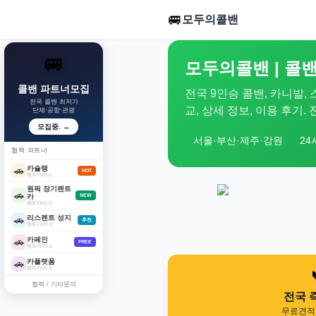
🚐
모두의콜밴
🚐
모두의콜밴 | 콜밴
콜밴 파트너모집
전국 9인승 콜밴, 카니발,
전국 콜밴 최저가
교, 상세 정보, 이용 후기
단체·공항·관광
모집중. →
서울·부산·제주·강원
24
협력 파트너
카슐랭
🚗
HOT
렌트카/리스
원픽 장기렌트
🚗
카
NEW
렌트카/리스
리스렌트 성지
🚗
추천
렌트카/리스
카페인
🚗
FREE
렌트카/리스
카플랫폼
🚗
렌트카/리스
협력 / 기타문의
전국 
무료견적 