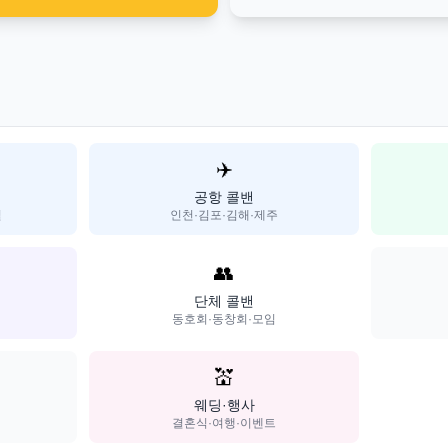
✈️
공항 콜밴
일
인천·김포·김해·제주
👥
단체 콜밴
동호회·동창회·모임
💒
웨딩·행사
결혼식·여행·이벤트