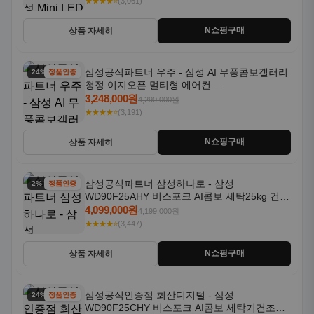
★★★★⭐
(3,061)
N쇼핑구매
상품 자세히
삼성공식파트너 우주 - 삼성 AI 무풍콤보갤러리
24% 할인
정품인증
청정 이지오픈 멀티형 에어컨
AF80F17D22WRS 기본설치포함
3,248,000원
4,290,000원
★★★★⭐
(3,191)
N쇼핑구매
상품 자세히
삼성공식파트너 삼성하나로 - 삼성
2% 할인
정품인증
WD90F25AHY 비스포크 AI콤보 세탁25kg 건조
18kg 자동문열림 1등급
4,099,000원
4,199,000원
★★★★⭐
(3,447)
N쇼핑구매
상품 자세히
삼성공식인증점 회산디지털 - 삼성
24% 할인
정품인증
WD90F25CHY 비스포크 AI콤보 세탁기건조기