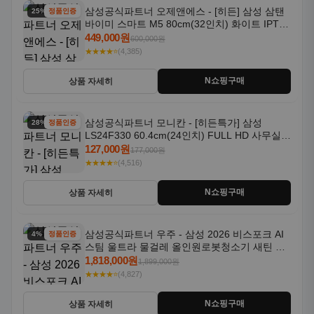
삼성공식파트너 오제앤에스 - [히든] 삼성 삼탠
25% 할인
정품인증
바이미 스마트 M5 80cm(32인치) 화이트 IPTV
OTT 패키지
449,000원
600,000원
★★★★⭐
(4,385)
N쇼핑구매
상품 자세히
삼성공식파트너 모니칸 - [히든특가] 삼성
28% 할인
정품인증
LS24F330 60.4cm(24인치) FULL HD 사무실/
컴퓨터 모니터
127,000원
177,000원
★★★★⭐
(4,516)
N쇼핑구매
상품 자세히
삼성공식파트너 우주 - 삼성 2026 비스포크 AI
4% 할인
정품인증
스팀 울트라 물걸레 올인원로봇청소기 새틴 그
레이지 AAG
1,818,000원
1,899,000원
★★★★⭐
(4,827)
N쇼핑구매
상품 자세히