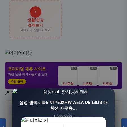
›
생활/건강
전체보기
카테고리 상품 더 보기
프리미엄 제휴 사이트
광고
광고
광고
회원 전용 특가 · 놓치면 손해
추천 클릭
21,802원
3,308원
8,892원
📍 지역 선택
[3+1] 동국제약 마이핏 V 활성엽산 임신준비 임산
삼성 갤럭시북5 NT750XHW-A51A U5 16GB 대
부영양 30정, 4개
학생 사무용…
서울
부산
대구
인천
1,999,000원
100,000원
광주
대전
울산
세종
1,549,000원
31,900원
23%
68%