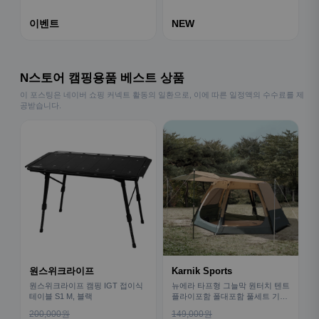
이벤트
NEW
N스토어 캠핑용품 베스트 상품
이 포스팅은 네이버 쇼핑 커넥트 활동의 일환으로, 이에 따른 일정액의 수수료를 제
공받습니다.
원스위크라이프
Karnik Sports
원스위크라이프 캠핑 IGT 접이식
뉴에라 타프형 그늘막 원터치 텐트
테이블 S1 M, 블랙
플라이포함 폴대포함 풀세트 기본
형
200,000원
149,000원