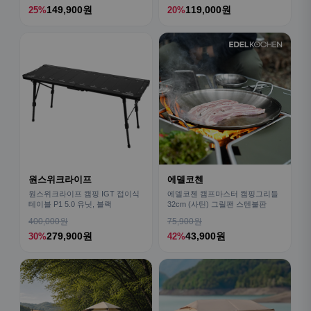
149,900원
119,000원
25%
20%
원스위크라이프
에델코첸
원스위크라이프 캠핑 IGT 접이식
에델코첸 캠프마스터 캠핑그리들
테이블 P1 5.0 유닛, 블랙
32cm (사틴) 그릴팬 스텐불판
400,000원
75,900원
279,900원
43,900원
30%
42%