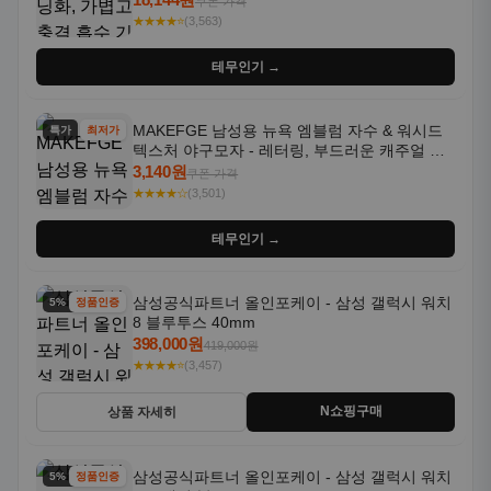
쿠폰 가격
★★★★⭐
(3,563)
테무인기 →
MAKEFGE 남성용 뉴욕 엠블럼 자수 & 워시드
특가
최저가
텍스처 야구모자 - 레터링, 부드러운 캐주얼 모
자, NYC 스타일
3,140원
쿠폰 가격
★★★★☆
(3,501)
테무인기 →
삼성공식파트너 올인포케이 - 삼성 갤럭시 워치
5% 할인
정품인증
8 블루투스 40mm
398,000원
419,000원
★★★★⭐
(3,457)
N쇼핑구매
상품 자세히
삼성공식파트너 올인포케이 - 삼성 갤럭시 워치
5% 할인
정품인증