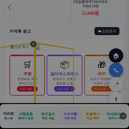
🎯
제휴 광고
💼 입점문의
✕
🛒
쇼핑 특가
🏠
🛒
📦
🎁
📞
쿠팡
알리익스프레스
테무
로켓배송·특가
해외직구·초특가
초저가·무료배송
📍
최저가 쇼핑
글로벌 쇼핑
가성비 쇼핑
지금 쇼핑 →
지금 쇼핑 →
지금 쇼핑 →
⬆️
스마트한 자동차 렌탈! 카슐랭에서
마리트
여행용품
해외골프
키즈여행
호텔특가
국내렌터카
AD
✕
합리적으로
🏠
📝
💬
🚐
🛒
🚗
특가픽
혜택가 제공
폭탄 세일
가족 추천
지금 예약
바로가기 →
최저가 픽
🏠
✈️
⛳
📋
🛒
🎁
카슐랭 · 신차 장기렌트 · 리스 · 월 렌탈료 비교
홈
공항
골프
견적
쿠팡
테무
홈
견적
커뮤니티
기사등록
아마존
· 전 차종 견적 무료