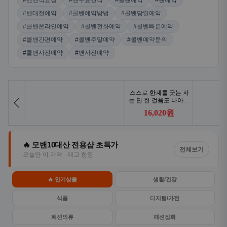
#밴견적요청
#밴무료견적
#콜밴예약
#밴예약
#밴대절예약
#콜밴예약방법
#콜밴당일예약
#콜밴온라인예약
#콜밴전화예약
#콜밴빠른예약
#콜밴간편예약
#콜밴주말예약
#콜밴예약문의
#콜밴사전예약
#밴사전예약
🔥 모밴10대산 전용샵 초특가
전체보기
오늘만 이 가격 · 재고 한정
🔥 인기상품
생활/건강
식품
디지털/가전
패션의류
패션잡화