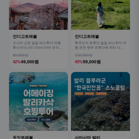
인디고트래블
인디고트래블
오사카 교토 일일 버스투어 여행
후쿠오카 유후인 일일 버스투어 여
후시미이나리 아라시야마 은각사
행 온천 벳부 유후다케 히타 다자
청수사 철학의길
이후
85,000원
108,000원
49,000원
59,000원
42%
45%
두잇트래블
사마사마 발리