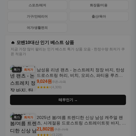
스포츠/레저
화장품/미용
가구/인테리어
출산/육아
여가/생활편의
🔥 모밴10대산 인기 베스트 상품
지금 가장 많이 팔리는 인기 베스트 특가 상품 모음 - 한정수량 최저가 쿠
폰 적용가
남성용 리넨 팬츠 - 논스트레치 정장 바지, 탄성
특가
최저가
드로스트링 허리, 비치, 오피스, 파티용 루즈핏
트라우저 - 세탁기 사용 가능한 캐주얼 정장 의
9,024원
쿠폰 가격
상
★★★★⭐
(4,309)
테무인기 →
2025년 봄/여름 트렌디한 신상 남성 캐주얼 팬
특가
최저가
츠, 사계절용 드로스트링 스트레이트핏 바지, 한
국 스타일, 활용도 높은 아웃도어 및 정장용, 발
21,802원
쿠폰 가격
목 바지
★★★★☆
(3,228)