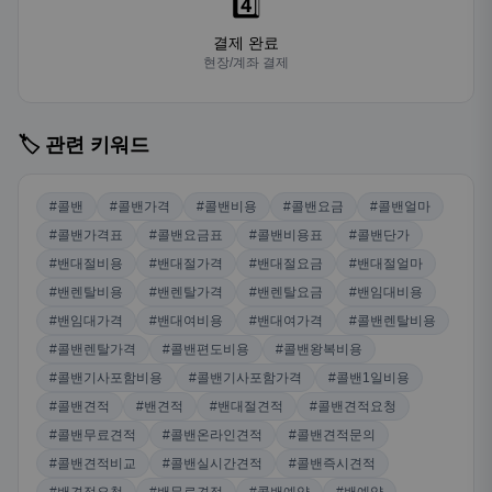
4️⃣
결제 완료
현장/계좌 결제
🏷️ 관련 키워드
#콜밴
#콜밴가격
#콜밴비용
#콜밴요금
#콜밴얼마
#콜밴가격표
#콜밴요금표
#콜밴비용표
#콜밴단가
#밴대절비용
#밴대절가격
#밴대절요금
#밴대절얼마
#밴렌탈비용
#밴렌탈가격
#밴렌탈요금
#밴임대비용
#밴임대가격
#밴대여비용
#밴대여가격
#콜밴렌탈비용
#콜밴렌탈가격
#콜밴편도비용
#콜밴왕복비용
#콜밴기사포함비용
#콜밴기사포함가격
#콜밴1일비용
#콜밴견적
#밴견적
#밴대절견적
#콜밴견적요청
#콜밴무료견적
#콜밴온라인견적
#콜밴견적문의
#콜밴견적비교
#콜밴실시간견적
#콜밴즉시견적