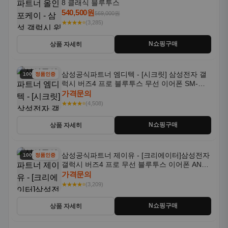
8 클래식 블루투스
540,500원
569,000원
★★★★⭐
(3,285)
N쇼핑구매
상품 자세히
삼성공식파트너 엠디텍 - [시크릿] 삼성전자 갤
100% 할인
정품인증
럭시 버즈4 프로 블루투스 무선 이어폰 SM-
R640N
가격문의
★★★★⭐
(4,508)
N쇼핑구매
상품 자세히
삼성공식파트너 제이유 - [크리에이터]삼성전자
100% 할인
정품인증
갤럭시 버즈4 프로 무선 블루투스 이어폰 ANC
SM-R640N
가격문의
★★★★⭐
(3,209)
N쇼핑구매
상품 자세히