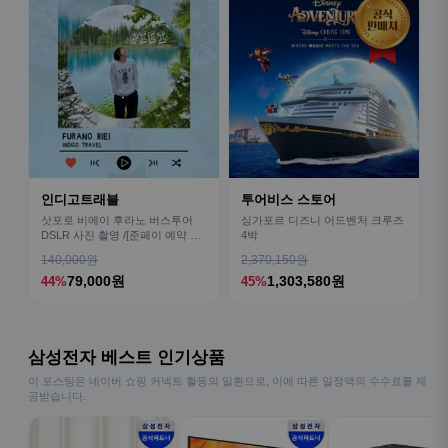
인디고트래블
투어비스 스토어
삿포로 비에이 후라노 버스투어
싱가포르 디즈니 어드벤처 크루즈
DSLR 사진 촬영 /[준페이 예약 식
4박
사]
140,000원
2,370,150원
79,000원
1,303,580원
44%
45%
삼성전자 베스트 인기상품
이 포스팅은 네이버 쇼핑 커넥트 활동의 일환으로, 이에 따른 일정액의 수수료를 제
공받습니다.