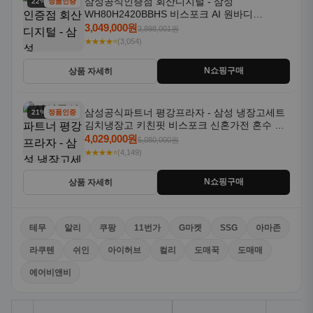
삼성공식인증점 회산디지털 - 삼성
22% 할인
정품인증
WH80H2420BBHS 비스포크 AI 원바디
24kg+20kg 세제자동투입 1등급
3,049,000원
3,898,001원
★★★★⭐
(3,054)
N쇼핑구매
상품 자세히
삼성공식파트너 평강프라자 - 삼성 냉장고세트
21% 할인
정품인증
김치냉장고 키친핏 비스포크 신혼가전 혼수 입
주가전 빌트인 화이트
4,029,000원
5,080,000원
★★★★⭐
(4,149)
N쇼핑구매
상품 자세히
테무
알리
쿠팡
11번가
G마켓
SSG
아마존
라쿠텐
쉬인
아이허브
컬리
도매꾹
도매매
에어비앤비