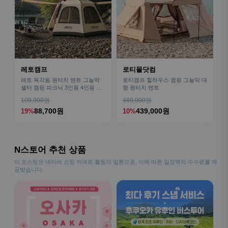
레토캠프
로티몰닷컴
레토 육각돔 원터치 텐트 그늘막
로티캠프 힐하우스 캠핑 그늘막 대
쉘터 캠핑 피크닉 3인용 4인용 패
형 원터치 텐트
밀리 LCE-OT02
109,900원
489,000원
88,700원
439,000원
19%
10%
N스토어 추천 상품
이 포스팅은 네이버 쇼핑 커넥트 활동의 일환으로, 이에 따른 일정액의 수수료를 제
공받습니다.