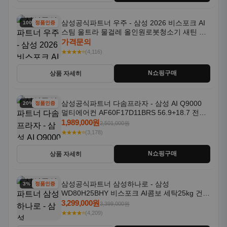
삼성공식파트너 우주 - 삼성 2026 비스포크 AI
100% 할인
정품인증
스팀 울트라 물걸레 올인원로봇청소기 새틴 차
콜 AAH
가격문의
★★★★⭐
(4,116)
N쇼핑구매
상품 자세히
삼성공식파트너 다솜프라자 - 삼성 AI Q9000
20% 할인
정품인증
멀티에어컨 AF60F17D11BRS 56.9+18.7 전국
기본설치포함
1,989,000원
2,501,000원
★★★★⭐
(3,178)
N쇼핑구매
상품 자세히
삼성공식파트너 삼성하나로 - 삼성
3% 할인
정품인증
WD80H25BHY 비스포크 AI콤보 세탁25kg 건조
18kg 26년형 일체형 1등급
3,299,000원
3,399,000원
★★★★⭐
(4,209)