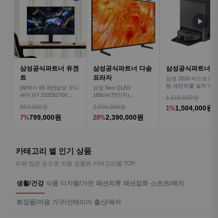
▶
삼성공식파트너 유겐
삼성공식파트너 다솜
삼성공식파트너 
트
프라자
삼성 2026 비스포크AI
팀 새틴차콜 설치 보안
[혜택가 66.3만]삼성 오디
삼성 Neo QLED
심 VR70F00AGH
세이 G7 S32DG700
189cm(75인치)
1,516,000원
80cm(32인치) 4K IPS
KQ75QNH70AFXKR AI
859,000원
2,990,000원
1,504,000원
1%
TV
799,000원
2,390,000원
7%
20%
카테고리 별 인기 상품
리뷰 많은 순으로 자동 정렬된 카테고리별 TOP
생활/건강
식품
디지털/가전
패션의류
패션잡화
스포츠/레저
화장품/미용
가구/인테리어
출산/육아