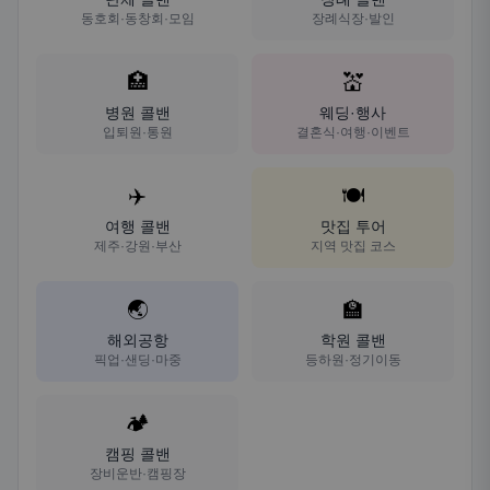
동호회·동창회·모임
장례식장·발인
🏥
💒
병원 콜밴
웨딩·행사
입퇴원·통원
결혼식·여행·이벤트
✈️
🍽️
여행 콜밴
맛집 투어
제주·강원·부산
지역 맛집 코스
🌏
🏫
해외공항
학원 콜밴
픽업·샌딩·마중
등하원·정기이동
🏕️
캠핑 콜밴
장비운반·캠핑장