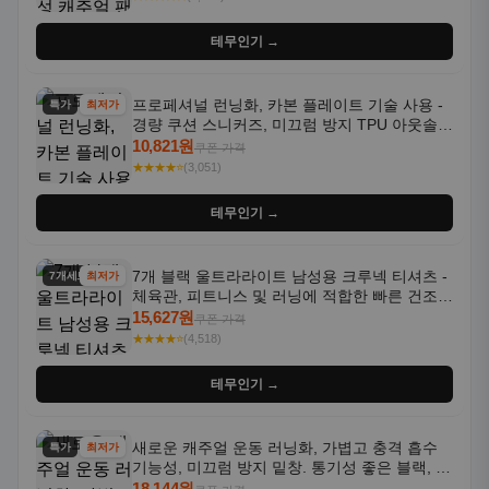
테무인기 →
프로페셔널 런닝화, 카본 플레이트 기술 사용 -
특가
최저가
경량 쿠션 스니커즈, 미끄럼 방지 TPU 아웃솔,
통기성 화이트-퍼플 그라데이션, 헬스, 트레이
10,821원
쿠폰 가격
닝 - 남성용, 여성용, 모든 계절에 적합
★★★★⭐
(3,051)
테무인기 →
7개 블랙 울트라라이트 남성용 크루넥 티셔츠 -
7개세트
최저가
체육관, 피트니스 및 러닝에 적합한 빠른 건조,
통기성 좋은 수분 흡수 반팔 운동복
15,627원
쿠폰 가격
★★★★⭐
(4,518)
테무인기 →
새로운 캐주얼 운동 러닝화, 가볍고 충격 흡수
특가
최저가
기능성, 미끄럼 방지 밑창. 통기성 좋은 블랙, 화
이트, 퍼플 그라데이션 색상
18,144원