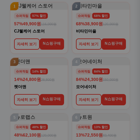
1
2
슈퍼적립
57% 할인
슈퍼적립
68% 할인
57%
49,900원
68%
38,900원
116,000원
120,000원
CJ웰케어 스토어
비타민마을
N쇼핑구매
N쇼핑구매
자세히 보기
자세히 보기
3
4
슈퍼적립
14% 할인
슈퍼적립
84% 할인
14%
24,800원
84%
24,300원
28,800원
150,000원
펫더맨
모어네이처
N쇼핑구매
N쇼핑구매
자세히 보기
자세히 보기
5
6
슈퍼적립
48% 할인
슈퍼적립
13% 할인
48%
62,100원
13%
72,550원
120,000원
83,400원