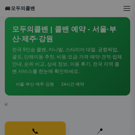
🚐
모두의콜밴
모두의콜밴 | 콜밴 예약 - 서울·부
산·제주·강원
전국 9인승 콜밴, 카니발, 스타리아 대절. 공항픽업,
골프, 단체이동 추천, 비용·요금·가격·예약·견적·업체
안내, 순위 비교, 상세 정보, 이용 후기. 전국 지역 콜
밴 서비스를 한눈에 확인하세요.
서울·부산·제주·강원
24시간 예약
📞
📍