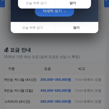
◀
▶
오늘 하루 닫기
닫기
경기
강원
충북
충남
자세히 보기 →
자세히 보기 →
전북
전남
경북
경남
오늘 하루 닫기
오늘 하루 닫기
닫기
닫기
제주
💰 요금 안내
2026년 기준 예상 요금 (실제 요금은 상담 시 확정)
구분
요금
비고
9인승 카니발 (4시간)
250,000~350,000원
기사+유류비 포함
9인승 카니발 (1일)
450,000~600,000원
기사+유류비 포함
스타리아 (4시간)
280,000~380,000원
기사+유류비 포함