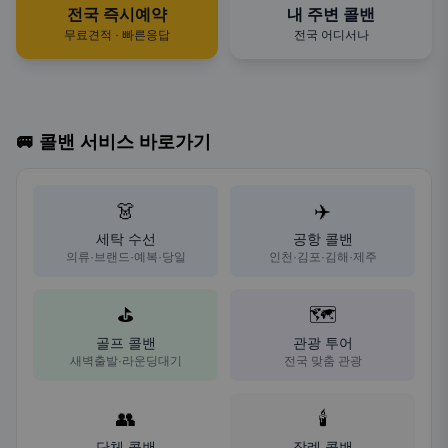
전국 즉시예약
내 주변 콜밴
무료견적 · 빠른응답
전국 어디서나
🚐 콜밴 서비스 바로가기
👗
✈️
세탁 수선
공항 콜밴
의류·브랜드·예복·당일
인천·김포·김해·제주
⛳
🗺️
골프 콜밴
관광 투어
새벽출발·라운딩대기
전국 맞춤 관광
👥
🕯️
단체 콜밴
장례 콜밴