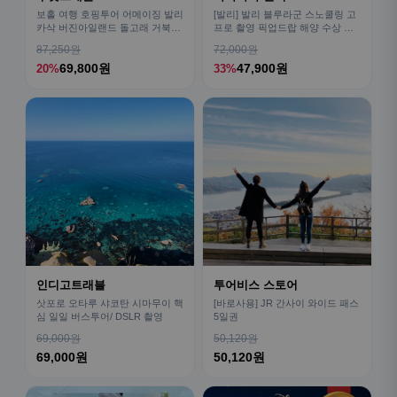
보홀 여행 호핑투어 어메이징 발리
[발리] 발리 블루라군 스노쿨링 고
카삭 버진아일랜드 돌고래 거북이
프로 촬영 픽업드랍 해양 수상 액
픽드랍 포함
티비티 체험 산호 열대어
87,250원
72,000원
69,800원
47,900원
20%
33%
인디고트래블
투어비스 스토어
삿포로 오타루 샤코탄 시마무이 핵
[바로사용] JR 간사이 와이드 패스
심 일일 버스투어/ DSLR 촬영
5일권
69,000원
50,120원
69,000원
50,120원