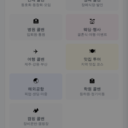
동호회·동창회·모임
장례식장·발인
🏥
💒
병원 콜밴
웨딩·행사
입퇴원·통원
결혼식·여행·이벤트
✈️
🍽️
여행 콜밴
맛집 투어
제주·강원·부산
지역 맛집 코스
🌏
🏫
해외공항
학원 콜밴
픽업·샌딩·마중
등하원·정기이동
🏕️
캠핑 콜밴
장비운반·캠핑장