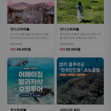
인디고트래블
인디고트래블
오사카 교토 일일 버스투어 여행
후쿠오카 유후인 일일 버스투어 여
후시미이나리 아라시야마 은각사
행 온천 벳부 유후다케 히타 다자
청수사 철학의길
이후
85,000원
108,000원
49,000원
59,000원
42%
45%
두잇트래블
사마사마 발리