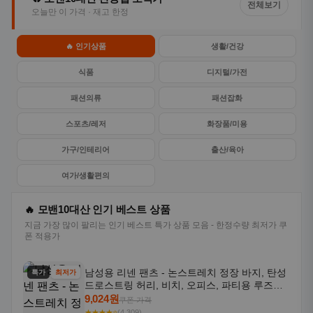
전체보기
오늘만 이 가격 · 재고 한정
🔥 인기상품
생활/건강
식품
디지털/가전
패션의류
패션잡화
스포츠/레저
화장품/미용
가구/인테리어
출산/육아
여가/생활편의
🔥 모밴10대산 인기 베스트 상품
지금 가장 많이 팔리는 인기 베스트 특가 상품 모음 - 한정수량 최저가 쿠
폰 적용가
남성용 리넨 팬츠 - 논스트레치 정장 바지, 탄성
특가
최저가
드로스트링 허리, 비치, 오피스, 파티용 루즈핏
트라우저 - 세탁기 사용 가능한 캐주얼 정장 의
9,024원
쿠폰 가격
상
★★★★⭐
(4,309)