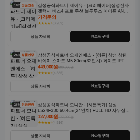
삼성공식파트너 제이유 - [크리에이터]삼성전자
100% 할인
정품인증
갤럭시 버즈4 프로 무선 블루투스 이어폰 ANC
SM-R640N
가격문의
★★★★⭐
(3,209)
N쇼핑구매
상품 자세히
삼성공식파트너 오제앤에스 - [히든] 삼성 삼탠
25% 할인
정품인증
바이미 스마트 M5 80cm(32인치) 화이트 IPTV
OTT 패키지
449,000원
600,000원
★★★★⭐
(4,385)
N쇼핑구매
상품 자세히
삼성공식파트너 모니칸 - [히든특가] 삼성
28% 할인
정품인증
LS24F330 60.4cm(24인치) FULL HD 사무실/
컴퓨터 모니터
127,000원
177,000원
★★★★⭐
(4,516)
N쇼핑구매
상품 자세히