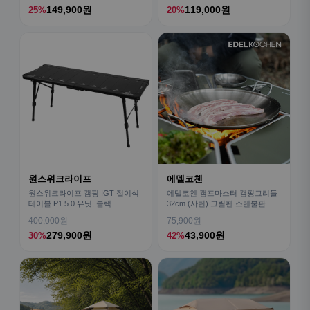
149,900원
119,000원
25%
20%
원스위크라이프
에델코첸
원스위크라이프 캠핑 IGT 접이식
에델코첸 캠프마스터 캠핑그리들
테이블 P1 5.0 유닛, 블랙
32cm (사틴) 그릴팬 스텐불판
400,000원
75,900원
279,900원
43,900원
30%
42%