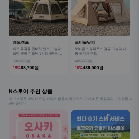
레토캠프
로티몰닷컴
레토 육각돔 원터치 텐트 그늘막
로티캠프 힐하우스 캠핑 그늘막 대
쉘터 캠핑 피크닉 3인용 4인용 패
형 원터치 텐트
밀리 LCE-OT02
109,900원
489,000원
88,700원
439,000원
19%
10%
N스토어 추천 상품
이 포스팅은 네이버 쇼핑 커넥트 활동의 일환으로, 이에 따른 일정액의 수수료를 제
공받습니다.