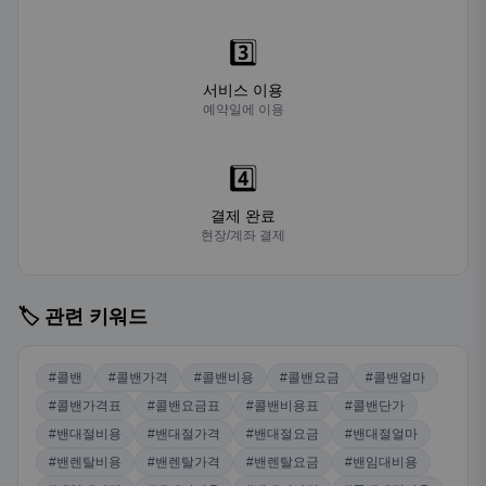
3️⃣
서비스 이용
예약일에 이용
4️⃣
결제 완료
현장/계좌 결제
🏷️ 관련 키워드
#콜밴
#콜밴가격
#콜밴비용
#콜밴요금
#콜밴얼마
#콜밴가격표
#콜밴요금표
#콜밴비용표
#콜밴단가
#밴대절비용
#밴대절가격
#밴대절요금
#밴대절얼마
#밴렌탈비용
#밴렌탈가격
#밴렌탈요금
#밴임대비용