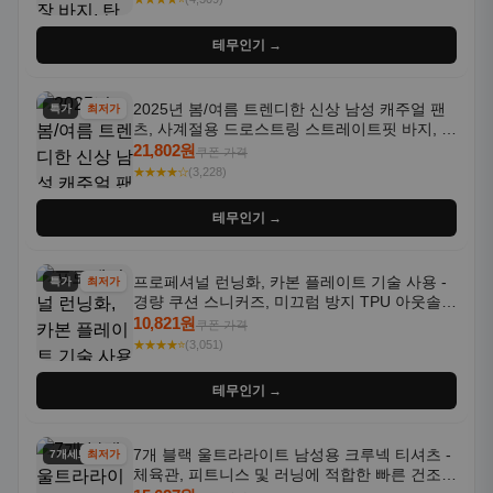
테무인기 →
2025년 봄/여름 트렌디한 신상 남성 캐주얼 팬
특가
최저가
츠, 사계절용 드로스트링 스트레이트핏 바지, 한
국 스타일, 활용도 높은 아웃도어 및 정장용, 발
21,802원
쿠폰 가격
목 바지
★★★★☆
(3,228)
테무인기 →
프로페셔널 런닝화, 카본 플레이트 기술 사용 -
특가
최저가
경량 쿠션 스니커즈, 미끄럼 방지 TPU 아웃솔,
통기성 화이트-퍼플 그라데이션, 헬스, 트레이
10,821원
쿠폰 가격
닝 - 남성용, 여성용, 모든 계절에 적합
★★★★⭐
(3,051)
테무인기 →
7개 블랙 울트라라이트 남성용 크루넥 티셔츠 -
7개세트
최저가
체육관, 피트니스 및 러닝에 적합한 빠른 건조,