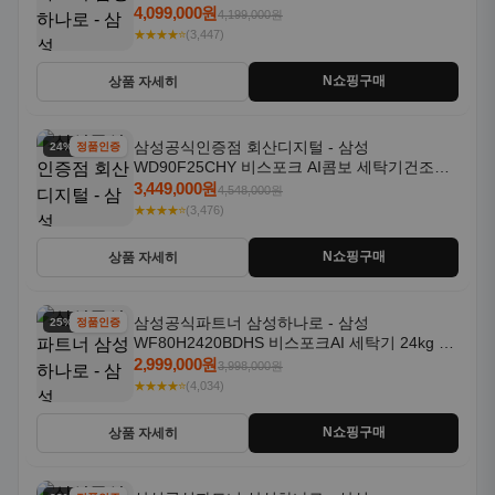
18kg 자동문열림 1등급
4,099,000원
4,199,000원
★★★★⭐
(3,447)
N쇼핑구매
상품 자세히
삼성공식인증점 회산디지털 - 삼성
24% 할인
정품인증
WD90F25CHY 비스포크 AI콤보 세탁기건조기
일체형 25kg+18kg 1등급
3,449,000원
4,548,000원
★★★★⭐
(3,476)
N쇼핑구매
상품 자세히
삼성공식파트너 삼성하나로 - 삼성
25% 할인
정품인증
WF80H2420BDHS 비스포크AI 세탁기 24kg 건
조기 20kg 세제자동투입
2,999,000원
3,998,000원
★★★★⭐
(4,034)
N쇼핑구매
상품 자세히