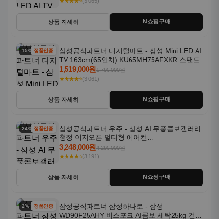
★★★★⭐
(3,065)
N쇼핑구매
상품 자세히
삼성공식파트너 디지털마트 - 삼성 Mini LED AI
15% 할인
정품인증
TV 163cm(65인치) KU65MH75AFXKR 스탠드
1,519,000원
1,790,000원
★★★★⭐
(3,061)
N쇼핑구매
상품 자세히
삼성공식파트너 우주 - 삼성 AI 무풍콤보갤러리
24% 할인
정품인증
청정 이지오픈 멀티형 에어컨
AF80F17D22WRS 기본설치포함
3,248,000원
4,290,000원
★★★★⭐
(3,191)
N쇼핑구매
상품 자세히
삼성공식파트너 삼성하나로 - 삼성
2% 할인
정품인증
WD90F25AHY 비스포크 AI콤보 세탁25kg 건조