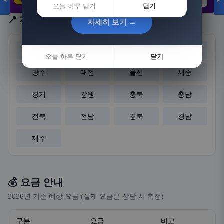
◀
▶
21,802원
3,308원
8,892원
오늘 하루 닫기
닫기
📍 지역 선택
자세히 보기 →
자세히 보기 →
서울
부산
대구
인천
오늘 하루 닫기
오늘 하루 닫기
닫기
닫기
광주
대전
울산
세종
경기
강원
충북
충남
전북
전남
경북
경남
제주
💰 요금 안내
2026년 기준 예상 요금 (실제 요금은 상담 시 확정)
구분
요금
비고