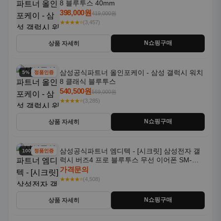
8 블루투스 40mm
398,000원
419,000원
★★★★⭐
(3,457)
N쇼핑구매
상품 자세히
삼성공식파트너 올인포케이 - 삼성 갤럭시 워치
5% 할인
정품인증
8 클래식 블루투스
540,500원
569,000원
★★★★⭐
(3,285)
N쇼핑구매
상품 자세히
삼성공식파트너 엠디텍 - [시크릿] 삼성전자 갤
100% 할인
정품인증
럭시 버즈4 프로 블루투스 무선 이어폰 SM-
R640N
가격문의
★★★★⭐
(4,508)
N쇼핑구매
상품 자세히