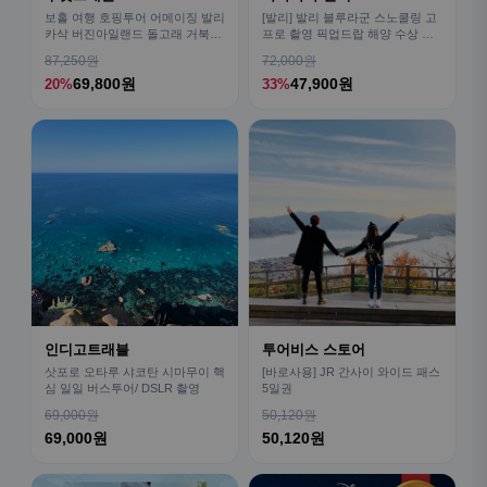
보홀 여행 호핑투어 어메이징 발리
[발리] 발리 블루라군 스노쿨링 고
카삭 버진아일랜드 돌고래 거북이
프로 촬영 픽업드랍 해양 수상 액
픽드랍 포함
티비티 체험 산호 열대어
87,250원
72,000원
69,800원
47,900원
20%
33%
인디고트래블
투어비스 스토어
삿포로 오타루 샤코탄 시마무이 핵
[바로사용] JR 간사이 와이드 패스
심 일일 버스투어/ DSLR 촬영
5일권
69,000원
50,120원
69,000원
50,120원