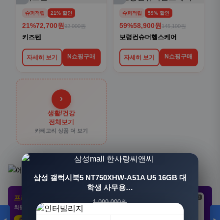
슈퍼적립
21% 할인
슈퍼적립
59% 할인
21%
72,700원
59%
58,900원
92,000원
145,100원
키즈텐
보령컨슈머헬스케어
N쇼핑구매
N쇼핑구매
자세히 보기
자세히 보기
›
생활/건강
전체보기
카테고리 상품 더 보기
[3+1] 동국제약 마이핏 V 활성엽산 임신준비 임산
삼성 갤럭시북5 NT750XHW-A51A U5 16GB 대
부영양 30정, 4개
학생 사무용…
프리미엄 제휴 사이트
광고
광고
광고
1,999,000원
100,000원
회원 전용 특가 · 놓치면 손해
1,549,000원
31,900원
23%
68%
추천 클릭