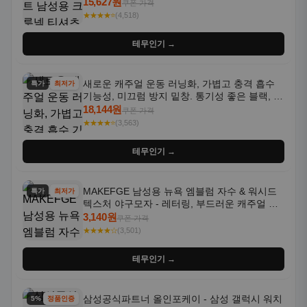
통기성 좋은 수분 흡수 반팔 운동복
15,627원
쿠폰 가격
★★★★⭐
(4,518)
테무인기 →
새로운 캐주얼 운동 러닝화, 가볍고 충격 흡수
특가
최저가
기능성, 미끄럼 방지 밑창. 통기성 좋은 블랙, 화
이트, 퍼플 그라데이션 색상
18,144원
쿠폰 가격
★★★★⭐
(3,563)
테무인기 →
MAKEFGE 남성용 뉴욕 엠블럼 자수 & 워시드
특가
최저가
텍스처 야구모자 - 레터링, 부드러운 캐주얼 모
자, NYC 스타일
3,140원
쿠폰 가격
★★★★☆
(3,501)
테무인기 →
삼성공식파트너 올인포케이 - 삼성 갤럭시 워치
5% 할인
정품인증