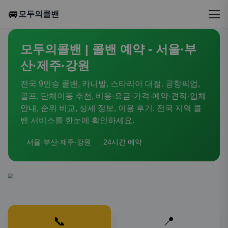
🚐
모두의콜밴
모두의콜밴 | 콜밴 예약 - 서울·부
산·제주·강원
전국 9인승 콜밴, 카니발, 스타리아 대절. 공항픽업,
골프, 단체이동 추천, 비용·요금·가격·예약·견적·업체
안내, 순위 비교, 상세 정보, 이용 후기. 전국 지역 콜
밴 서비스를 한눈에 확인하세요.
서울·부산·제주·강원
24시간 예약
📞
📍