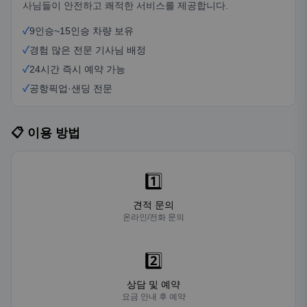
사님들이 안전하고 쾌적한 서비스를 제공합니다.
✓
9인승~15인승 차량 보유
✓
경험 많은 전문 기사님 배정
✓
24시간 즉시 예약 가능
✓
공항픽업·샌딩 전문
📋 이용 방법
1️⃣
견적 문의
온라인/전화 문의
2️⃣
상담 및 예약
요금 안내 후 예약