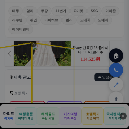
테무
알리
쿠팡
11번가
G마켓
SSG
아마존
라쿠텐
쉬인
아이허브
컬리
도매꾹
도매매
에어비앤비
✕
🏠
📞
🎯
제휴 광고
💼 입점문의
📍
🛒
쇼핑 특가
⬆️
🛒
📦
🎁
마리트
여행용품
해외골프
키즈여행
호텔특가
국내렌터카
✕
🏠
📝
💬
🚐
🛒
특가픽
혜택가 제공
폭탄 세일
가족 추천
지금 예약
최저가 픽
쿠팡
알리익스프레스
테무
🏠
✈️
⛳
📋
🛒
🎁
홈
공항
골프
견적
쿠팡
테무
홈
견적
커뮤니티
기사등록
아마존
로켓배송·특가
해외직구·초특가
초저가·무료배송