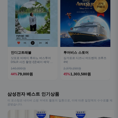
인디고트래블
투어비스 스토어
삿포로 비에이 후라노 버스투어
싱가포르 디즈니 어드벤처 크루즈
DSLR 사진 촬영 /[준페이 예약 식
4박
사]
140,000원
2,370,150원
79,000원
1,303,580원
44%
45%
삼성전자 베스트 인기상품
이 포스팅은 네이버 쇼핑 커넥트 활동의 일환으로, 이에 따른 일정액의 수수료를 제
공받습니다.