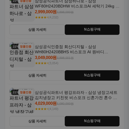
삼성공식파트너 삼성하나로 - 삼성
23% 할인
정품인증
WF80H2420BDHW 비스포크AI 세탁기 24kg 건
조기 20kg 세제자동투입
2,999,000원
3,898,000원
★★★★⭐
(4,232)
N쇼핑구매
상품 자세히
삼성공식인증점 회산디지털 - 삼성
22% 할인
정품인증
WH80H2420BBHS 비스포크 AI 원바디
24kg+20kg 세제자동투입 1등급
3,049,000원
3,898,001원
★★★★⭐
(3,054)
N쇼핑구매
상품 자세히
삼성공식파트너 평강프라자 - 삼성 냉장고세트
21% 할인
정품인증
김치냉장고 키친핏 비스포크 신혼가전 혼수 입
주가전 빌트인 화이트
4,029,000원
5,080,000원
★★★★⭐
(4,149)
N쇼핑구매
상품 자세히