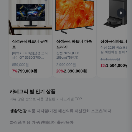
▶
삼성공식파트너 유겐
삼성공식파트너 다솜
삼성공식파트너 
트
프라자
삼성 2026 비스포크AI
팀 새틴차콜 설치 보안
[혜택가 66.3만]삼성 오디
삼성 Neo QLED
심 VR70F00AGH
세이 G7 S32DG700
189cm(75인치)
1,516,000원
80cm(32인치) 4K IPS
KQ75QNH70AFXKR AI
859,000원
2,990,000원
1,504,000원
1%
TV
799,000원
2,390,000원
7%
20%
카테고리 별 인기 상품
리뷰 많은 순으로 자동 정렬된 카테고리별 TOP
생활/건강
식품
디지털/가전
패션의류
패션잡화
스포츠/레저
화장품/미용
가구/인테리어
출산/육아