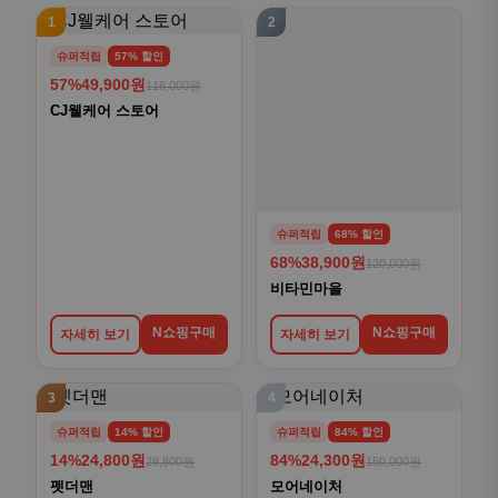
1
2
슈퍼적립
57% 할인
57%
49,900원
116,000원
CJ웰케어 스토어
슈퍼적립
68% 할인
68%
38,900원
120,000원
비타민마을
N쇼핑구매
N쇼핑구매
자세히 보기
자세히 보기
3
4
슈퍼적립
14% 할인
슈퍼적립
84% 할인
14%
24,800원
84%
24,300원
28,800원
150,000원
펫더맨
모어네이처