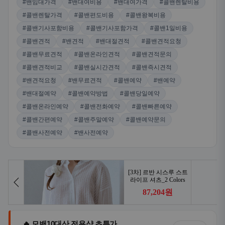
#밴임대가격
#밴대여비용
#밴대여가격
#콜밴렌탈비용
#콜밴렌탈가격
#콜밴편도비용
#콜밴왕복비용
#콜밴기사포함비용
#콜밴기사포함가격
#콜밴1일비용
#콜밴견적
#밴견적
#밴대절견적
#콜밴견적요청
#콜밴무료견적
#콜밴온라인견적
#콜밴견적문의
#콜밴견적비교
#콜밴실시간견적
#콜밴즉시견적
#밴견적요청
#밴무료견적
#콜밴예약
#밴예약
#밴대절예약
#콜밴예약방법
#콜밴당일예약
#콜밴온라인예약
#콜밴전화예약
#콜밴빠른예약
#콜밴간편예약
#콜밴주말예약
#콜밴예약문의
#콜밴사전예약
#밴사전예약
🔥 모밴10대산 전용샵 초특가