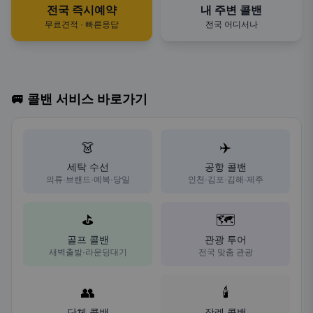
전국 즉시예약
내 주변 콜밴
무료견적 · 빠른응답
전국 어디서나
🚐 콜밴 서비스 바로가기
👗
✈️
세탁 수선
공항 콜밴
의류·브랜드·예복·당일
인천·김포·김해·제주
⛳
🗺️
골프 콜밴
관광 투어
새벽출발·라운딩대기
전국 맞춤 관광
👥
🕯️
단체 콜밴
장례 콜밴