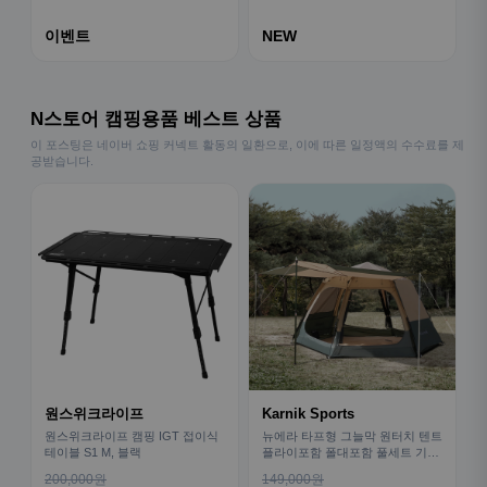
이벤트
NEW
N스토어 캠핑용품 베스트 상품
이 포스팅은 네이버 쇼핑 커넥트 활동의 일환으로, 이에 따른 일정액의 수수료를 제
공받습니다.
원스위크라이프
Karnik Sports
원스위크라이프 캠핑 IGT 접이식
뉴에라 타프형 그늘막 원터치 텐트
테이블 S1 M, 블랙
플라이포함 폴대포함 풀세트 기본
형
200,000원
149,000원