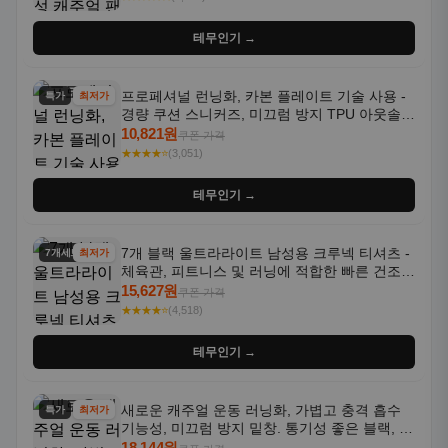
테무인기 →
프로페셔널 런닝화, 카본 플레이트 기술 사용 -
특가
최저가
경량 쿠션 스니커즈, 미끄럼 방지 TPU 아웃솔,
통기성 화이트-퍼플 그라데이션, 헬스, 트레이
10,821원
쿠폰 가격
닝 - 남성용, 여성용, 모든 계절에 적합
★★★★⭐
(3,051)
테무인기 →
7개 블랙 울트라라이트 남성용 크루넥 티셔츠 -
7개세트
최저가
체육관, 피트니스 및 러닝에 적합한 빠른 건조,
통기성 좋은 수분 흡수 반팔 운동복
15,627원
쿠폰 가격
★★★★⭐
(4,518)
테무인기 →
새로운 캐주얼 운동 러닝화, 가볍고 충격 흡수
특가
최저가
기능성, 미끄럼 방지 밑창. 통기성 좋은 블랙, 화
이트, 퍼플 그라데이션 색상
18,144원