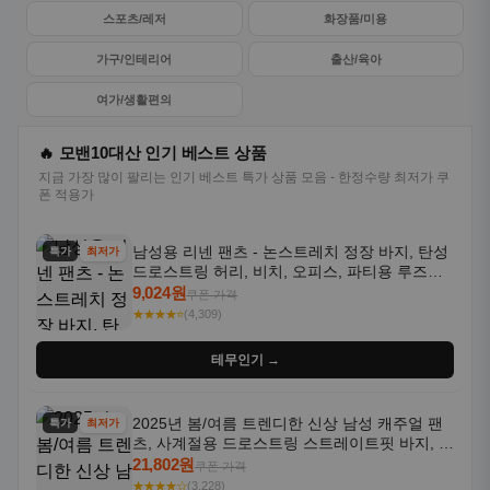
스포츠/레저
화장품/미용
가구/인테리어
출산/육아
여가/생활편의
🔥 모밴10대산 인기 베스트 상품
지금 가장 많이 팔리는 인기 베스트 특가 상품 모음 - 한정수량 최저가 쿠
폰 적용가
남성용 리넨 팬츠 - 논스트레치 정장 바지, 탄성
특가
최저가
드로스트링 허리, 비치, 오피스, 파티용 루즈핏
트라우저 - 세탁기 사용 가능한 캐주얼 정장 의
9,024원
쿠폰 가격
상
★★★★⭐
(4,309)
테무인기 →
2025년 봄/여름 트렌디한 신상 남성 캐주얼 팬
특가
최저가
츠, 사계절용 드로스트링 스트레이트핏 바지, 한
국 스타일, 활용도 높은 아웃도어 및 정장용, 발
21,802원
쿠폰 가격
목 바지
★★★★☆
(3,228)