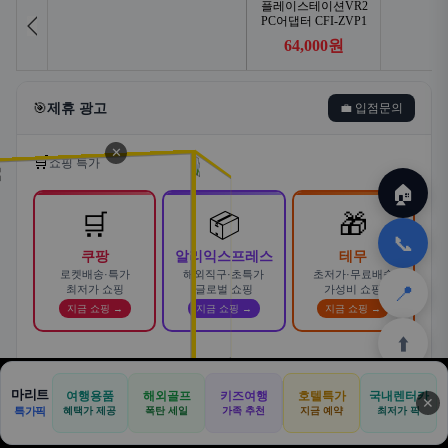
🎯
제휴 광고
💼 입점문의
✕
🛒
쇼핑 특가
🏠
🛒
📦
🎁
📞
쿠팡
알리익스프레스
테무
로켓배송·특가
해외직구·초특가
초저가·무료배송
📍
최저가 쇼핑
글로벌 쇼핑
가성비 쇼핑
지금 쇼핑 →
지금 쇼핑 →
지금 쇼핑 →
⬆️
스마트한 자동차 렌탈! 카슐랭에서
마리트
여행용품
해외골프
키즈여행
호텔특가
국내렌터카
AD
✕
합리적으로
🏠
📝
💬
🚐
🛒
🚗
특가픽
혜택가 제공
폭탄 세일
가족 추천
지금 예약
바로가기 →
최저가 픽
🏠
✈️
⛳
📋
🛒
🎁
카슐랭 · 신차 장기렌트 · 리스 · 월 렌탈료 비교
홈
공항
골프
견적
쿠팡
테무
홈
견적
커뮤니티
기사등록
아마존
· 전 차종 견적 무료