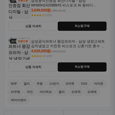
삼성공식인증점 회산디지털 - 삼성
22% 할인
정품인증
WH80H2420BBHS 비스포크 AI 원바디
24kg+20kg 세제자동투입 1등급
3,049,000원
3,898,001원
★★★★⭐
(3,054)
N쇼핑구매
상품 자세히
삼성공식파트너 평강프라자 - 삼성 냉장고세트
21% 할인
정품인증
김치냉장고 키친핏 비스포크 신혼가전 혼수 입
주가전 빌트인 화이트
4,029,000원
5,080,000원
★★★★⭐
(4,149)
N쇼핑구매
상품 자세히
테무
알리
쿠팡
11번가
G마켓
SSG
아마존
라쿠텐
쉬인
아이허브
컬리
도매꾹
도매매
에어비앤비