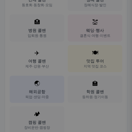
동호회·동창회·모임
장례식장·발인
🏥
💒
병원 콜밴
웨딩·행사
입퇴원·통원
결혼식·여행·이벤트
✈️
🍽️
여행 콜밴
맛집 투어
제주·강원·부산
지역 맛집 코스
🌏
🏫
해외공항
학원 콜밴
픽업·샌딩·마중
등하원·정기이동
🏕️
캠핑 콜밴
장비운반·캠핑장