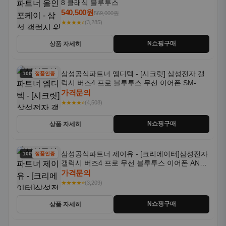
8 클래식 블루투스
540,500원
569,000원
★★★★⭐
(3,285)
N쇼핑구매
상품 자세히
삼성공식파트너 엠디텍 - [시크릿] 삼성전자 갤
100% 할인
정품인증
럭시 버즈4 프로 블루투스 무선 이어폰 SM-
R640N
가격문의
★★★★⭐
(4,508)
N쇼핑구매
상품 자세히
삼성공식파트너 제이유 - [크리에이터]삼성전자
100% 할인
정품인증
갤럭시 버즈4 프로 무선 블루투스 이어폰 ANC
SM-R640N
가격문의
★★★★⭐
(3,209)
N쇼핑구매
상품 자세히