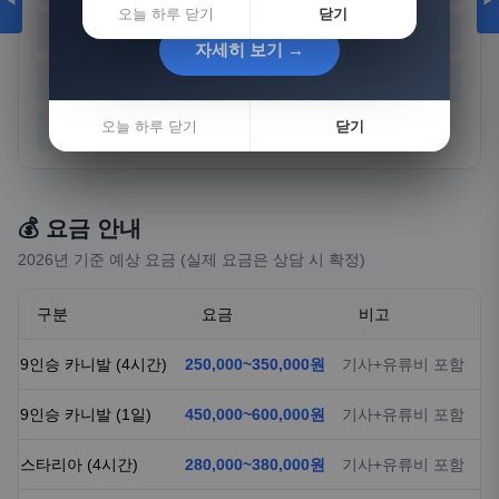
◀
▶
오늘 하루 닫기
닫기
경기
강원
충북
충남
자세히 보기 →
자세히 보기 →
전북
전남
경북
경남
오늘 하루 닫기
오늘 하루 닫기
닫기
닫기
제주
💰 요금 안내
2026년 기준 예상 요금 (실제 요금은 상담 시 확정)
구분
요금
비고
9인승 카니발 (4시간)
250,000~350,000원
기사+유류비 포함
9인승 카니발 (1일)
450,000~600,000원
기사+유류비 포함
스타리아 (4시간)
280,000~380,000원
기사+유류비 포함