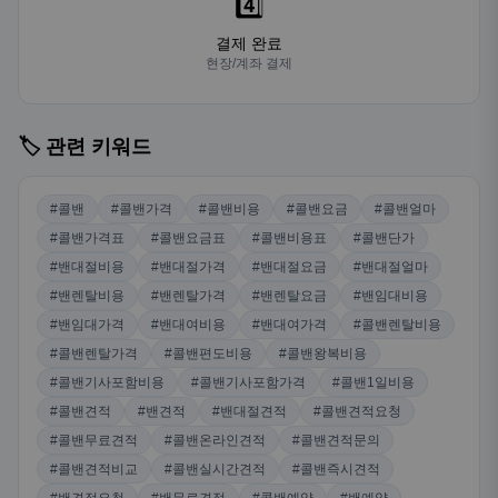
4️⃣
결제 완료
현장/계좌 결제
🏷️ 관련 키워드
#콜밴
#콜밴가격
#콜밴비용
#콜밴요금
#콜밴얼마
#콜밴가격표
#콜밴요금표
#콜밴비용표
#콜밴단가
#밴대절비용
#밴대절가격
#밴대절요금
#밴대절얼마
#밴렌탈비용
#밴렌탈가격
#밴렌탈요금
#밴임대비용
#밴임대가격
#밴대여비용
#밴대여가격
#콜밴렌탈비용
#콜밴렌탈가격
#콜밴편도비용
#콜밴왕복비용
#콜밴기사포함비용
#콜밴기사포함가격
#콜밴1일비용
#콜밴견적
#밴견적
#밴대절견적
#콜밴견적요청
#콜밴무료견적
#콜밴온라인견적
#콜밴견적문의
#콜밴견적비교
#콜밴실시간견적
#콜밴즉시견적