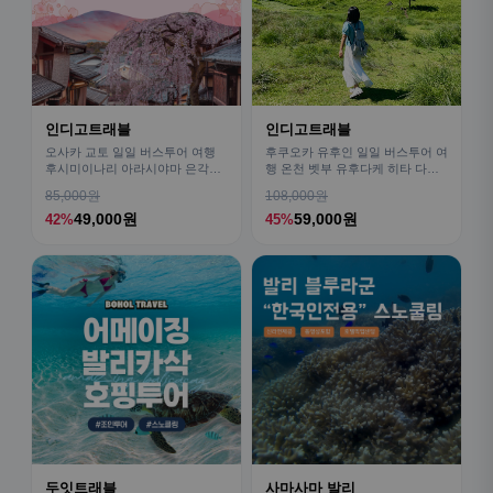
인디고트래블
인디고트래블
오사카 교토 일일 버스투어 여행
후쿠오카 유후인 일일 버스투어 여
후시미이나리 아라시야마 은각사
행 온천 벳부 유후다케 히타 다자
청수사 철학의길
이후
85,000원
108,000원
49,000원
59,000원
42%
45%
두잇트래블
사마사마 발리