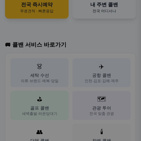
전국 즉시예약
내 주변 콜밴
무료견적 · 빠른응답
전국 어디서나
🚐 콜밴 서비스 바로가기
👗
✈️
세탁 수선
공항 콜밴
의류·브랜드·예복·당일
인천·김포·김해·제주
⛳
🗺️
골프 콜밴
관광 투어
새벽출발·라운딩대기
전국 맞춤 관광
👥
🕯️
단체 콜밴
장례 콜밴