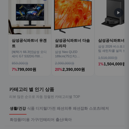
▶
삼성공식파트너 유겐
삼성공식파트너 다솜
삼성공식파트너 
트
프라자
삼성 2026 비스포크AI
팀 새틴차콜 설치 보안
[혜택가 66.3만]삼성 오디
삼성 Neo QLED
심 VR70F00AGH
세이 G7 S32DG700
189cm(75인치)
1,516,000원
80cm(32인치) 4K IPS
KQ75QNH70AFXKR AI
859,000원
2,990,000원
1,504,000원
1%
TV
799,000원
2,390,000원
7%
20%
카테고리 별 인기 상품
리뷰 많은 순으로 자동 정렬된 카테고리별 TOP
생활/건강
식품
디지털/가전
패션의류
패션잡화
스포츠/레저
화장품/미용
가구/인테리어
출산/육아