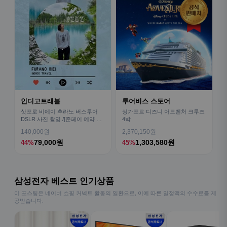
인디고트래블
투어비스 스토어
삿포로 비에이 후라노 버스투어
싱가포르 디즈니 어드벤처 크루즈
DSLR 사진 촬영 /[준페이 예약 식
4박
사]
140,000원
2,370,150원
79,000원
1,303,580원
44%
45%
삼성전자 베스트 인기상품
이 포스팅은 네이버 쇼핑 커넥트 활동의 일환으로, 이에 따른 일정액의 수수료를 제
공받습니다.