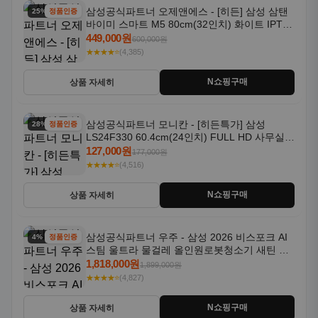
삼성공식파트너 오제앤에스 - [히든] 삼성 삼탠
25% 할인
정품인증
바이미 스마트 M5 80cm(32인치) 화이트 IPTV
OTT 패키지
449,000원
600,000원
★★★★⭐
(4,385)
N쇼핑구매
상품 자세히
삼성공식파트너 모니칸 - [히든특가] 삼성
28% 할인
정품인증
LS24F330 60.4cm(24인치) FULL HD 사무실/
컴퓨터 모니터
127,000원
177,000원
★★★★⭐
(4,516)
N쇼핑구매
상품 자세히
삼성공식파트너 우주 - 삼성 2026 비스포크 AI
4% 할인
정품인증
스팀 울트라 물걸레 올인원로봇청소기 새틴 그
레이지 AAG
1,818,000원
1,899,000원
★★★★⭐
(4,827)
N쇼핑구매
상품 자세히