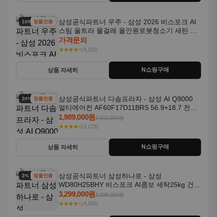
삼성공식파트너 우주 - 삼성 2026 비스포크 AI
100% 할인
정품인증
스팀 울트라 물걸레 올인원로봇청소기 새틴 차
콜 AAH
가격문의
★★★★⭐
(4,116)
N쇼핑구매
상품 자세히
삼성공식파트너 다솜프라자 - 삼성 AI Q9000
20% 할인
정품인증
멀티에어컨 AF60F17D11BRS 56.9+18.7 전국
기본설치포함
1,989,000원
2,501,000원
★★★★⭐
(3,178)
N쇼핑구매
상품 자세히
삼성공식파트너 삼성하나로 - 삼성
3% 할인
정품인증
WD80H25BHY 비스포크 AI콤보 세탁25kg 건조
18kg 26년형 일체형 1등급
3,299,000원
3,399,000원
★★★★⭐
(4,209)