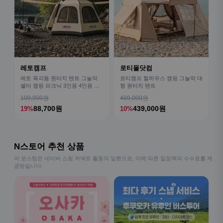
레토캠프
로티몰닷컴
레토 육각돔 원터치 텐트 그늘막
로티캠프 힐하우스 캠핑 그늘막 대
쉘터 캠핑 피크닉 3인용 4인용 패
형 원터치 텐트
밀리 LCE-OT02
109,900원
489,000원
88,700원
439,000원
19%
10%
N스토어 추천 상품
이 포스팅은 네이버 쇼핑 커넥트 활동의 일환으로, 이에 따른 일정액의 수수료를 제
공받습니다.