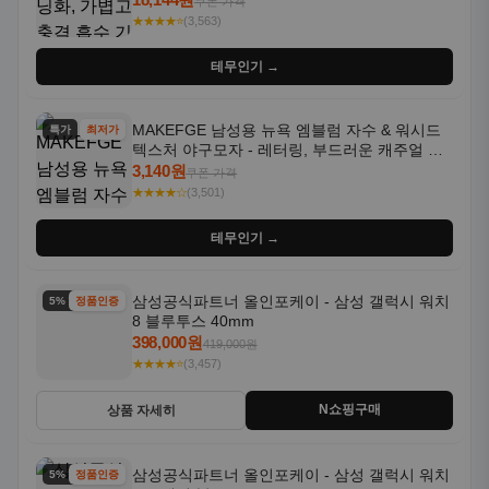
쿠폰 가격
★★★★⭐
(3,563)
테무인기 →
MAKEFGE 남성용 뉴욕 엠블럼 자수 & 워시드
특가
최저가
텍스처 야구모자 - 레터링, 부드러운 캐주얼 모
자, NYC 스타일
3,140원
쿠폰 가격
★★★★☆
(3,501)
테무인기 →
삼성공식파트너 올인포케이 - 삼성 갤럭시 워치
5% 할인
정품인증
8 블루투스 40mm
398,000원
419,000원
★★★★⭐
(3,457)
N쇼핑구매
상품 자세히
삼성공식파트너 올인포케이 - 삼성 갤럭시 워치
5% 할인
정품인증