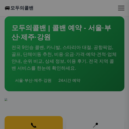
🚐
모두의콜밴
모두의콜밴 | 콜밴 예약 - 서울·부
산·제주·강원
전국 9인승 콜밴, 카니발, 스타리아 대절. 공항픽업,
골프, 단체이동 추천, 비용·요금·가격·예약·견적·업체
안내, 순위 비교, 상세 정보, 이용 후기. 전국 지역 콜
밴 서비스를 한눈에 확인하세요.
서울·부산·제주·강원
24시간 예약
📞
📍