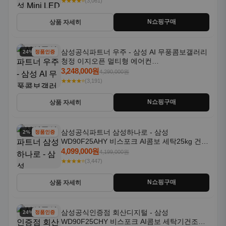
★★★★⭐
(3,061)
N쇼핑구매
상품 자세히
삼성공식파트너 우주 - 삼성 AI 무풍콤보갤러리
24% 할인
정품인증
청정 이지오픈 멀티형 에어컨
AF80F17D22WRS 기본설치포함
3,248,000원
4,290,000원
★★★★⭐
(3,191)
N쇼핑구매
상품 자세히
삼성공식파트너 삼성하나로 - 삼성
2% 할인
정품인증
WD90F25AHY 비스포크 AI콤보 세탁25kg 건조
18kg 자동문열림 1등급
4,099,000원
4,199,000원
★★★★⭐
(3,447)
N쇼핑구매
상품 자세히
삼성공식인증점 회산디지털 - 삼성
24% 할인
정품인증
WD90F25CHY 비스포크 AI콤보 세탁기건조기