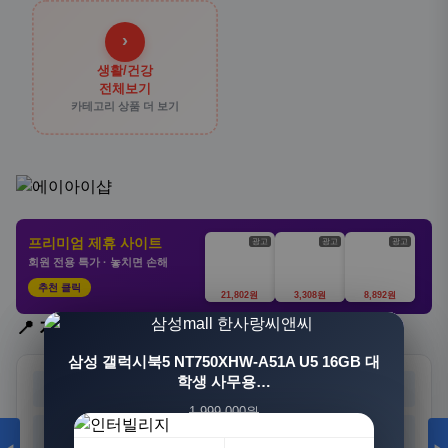
›
생활/건강
전체보기
카테고리 상품 더 보기
프리미엄 제휴 사이트
광고
광고
광고
회원 전용 특가 · 놓치면 손해
추천 클릭
21,802원
3,308원
8,892원
📍 지역 선택
[3+1] 동국제약 마이핏 V 활성엽산 임신준비 임산
삼성 갤럭시북5 NT750XHW-A51A U5 16GB 대
부영양 30정, 4개
학생 사무용…
서울
부산
대구
인천
1,999,000원
100,000원
광주
대전
울산
세종
1,549,000원
31,900원
23%
68%