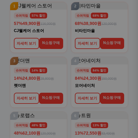
1
2
슈퍼적립
57% 할인
슈퍼적립
68% 할인
57%
49,900원
68%
38,900원
116,000원
120,000원
CJ웰케어 스토어
비타민마을
N쇼핑구매
N쇼핑구매
자세히 보기
자세히 보기
3
4
슈퍼적립
14% 할인
슈퍼적립
84% 할인
14%
24,800원
84%
24,300원
28,800원
150,000원
펫더맨
모어네이처
N쇼핑구매
N쇼핑구매
자세히 보기
자세히 보기
5
6
슈퍼적립
48% 할인
슈퍼적립
13% 할인
48%
62,100원
13%
72,550원
120,000원
83,400원