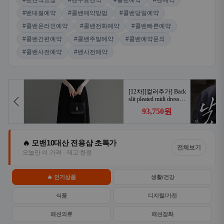
#밴견적요청
#밴무료견적
#콜밴예약
#밴예약
#밴대절예약
#콜밴예약방법
#콜밴당일예약
#콜밴온라인예약
#콜밴전화예약
#콜밴빠른예약
#콜밴간편예약
#콜밴주말예약
#콜밴예약문의
#콜밴사전예약
#밴사전예약
🔥 모밴10대산 전용샵 초특가
전체보기
오늘만 이 가격 · 재고 한정
🔥 인기상품
생활/건강
식품
디지털/가전
패션의류
패션잡화