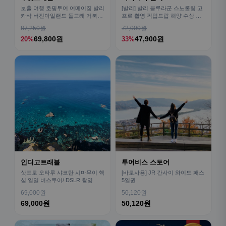
보홀 여행 호핑투어 어메이징 발리
[발리] 발리 블루라군 스노쿨링 고
카삭 버진아일랜드 돌고래 거북이
프로 촬영 픽업드랍 해양 수상 액
픽드랍 포함
티비티 체험 산호 열대어
87,250원
72,000원
69,800원
47,900원
20%
33%
인디고트래블
투어비스 스토어
삿포로 오타루 샤코탄 시마무이 핵
[바로사용] JR 간사이 와이드 패스
심 일일 버스투어/ DSLR 촬영
5일권
69,000원
50,120원
69,000원
50,120원