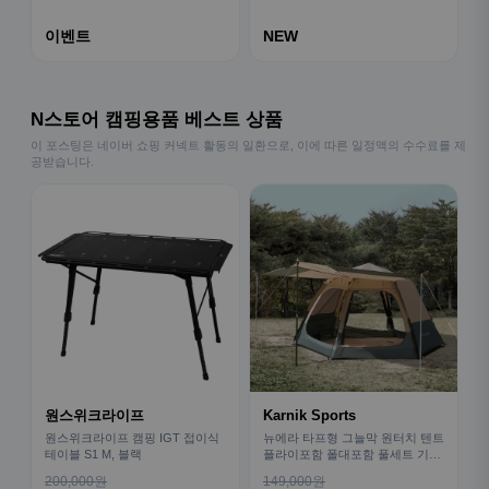
이벤트
NEW
N스토어 캠핑용품 베스트 상품
이 포스팅은 네이버 쇼핑 커넥트 활동의 일환으로, 이에 따른 일정액의 수수료를 제
공받습니다.
원스위크라이프
Karnik Sports
원스위크라이프 캠핑 IGT 접이식
뉴에라 타프형 그늘막 원터치 텐트
테이블 S1 M, 블랙
플라이포함 폴대포함 풀세트 기본
형
200,000원
149,000원