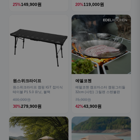
149,900원
119,000원
25%
20%
원스위크라이프
에델코첸
원스위크라이프 캠핑 IGT 접이식
에델코첸 캠프마스터 캠핑그리들
테이블 P1 5.0 유닛, 블랙
32cm (사틴) 그릴팬 스텐불판
400,000원
75,900원
279,900원
43,900원
30%
42%