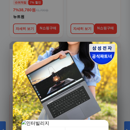
슈퍼적립
7% 할인
7%
38,780원
41,700원
뉴트원
N쇼핑구매
N쇼핑구매
자세히 보기
자세히 보기
9
10
슈퍼적립
21% 할인
슈퍼적립
59% 할인
21%
72,700원
59%
58,900원
92,000원
145,100원
키즈텐
보령컨슈머헬스케어
N쇼핑구매
N쇼핑구매
자세히 보기
자세히 보기
›
[3+1] 동국제약 마이핏 V 활성엽산 임신준비 임산
부영양 30정, 4개
생활/건강
전체보기
100,000원
카테고리 상품 더 보기
31,900원
68%