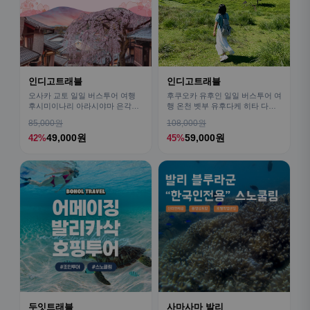
인디고트래블
인디고트래블
오사카 교토 일일 버스투어 여행
후쿠오카 유후인 일일 버스투어 여
후시미이나리 아라시야마 은각사
행 온천 벳부 유후다케 히타 다자
청수사 철학의길
이후
85,000원
108,000원
49,000원
59,000원
42%
45%
두잇트래블
사마사마 발리