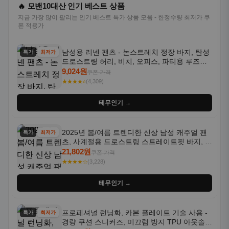
🔥 모밴10대산 인기 베스트 상품
지금 가장 많이 팔리는 인기 베스트 특가 상품 모음 - 한정수량 최저가 쿠
폰 적용가
남성용 리넨 팬츠 - 논스트레치 정장 바지, 탄성
특가
최저가
드로스트링 허리, 비치, 오피스, 파티용 루즈핏
트라우저 - 세탁기 사용 가능한 캐주얼 정장 의
9,024원
쿠폰 가격
상
★★★★⭐
(4,309)
테무인기 →
2025년 봄/여름 트렌디한 신상 남성 캐주얼 팬
특가
최저가
츠, 사계절용 드로스트링 스트레이트핏 바지, 한
국 스타일, 활용도 높은 아웃도어 및 정장용, 발
21,802원
쿠폰 가격
목 바지
★★★★☆
(3,228)
테무인기 →
프로페셔널 런닝화, 카본 플레이트 기술 사용 -
특가
최저가
경량 쿠션 스니커즈, 미끄럼 방지 TPU 아웃솔,