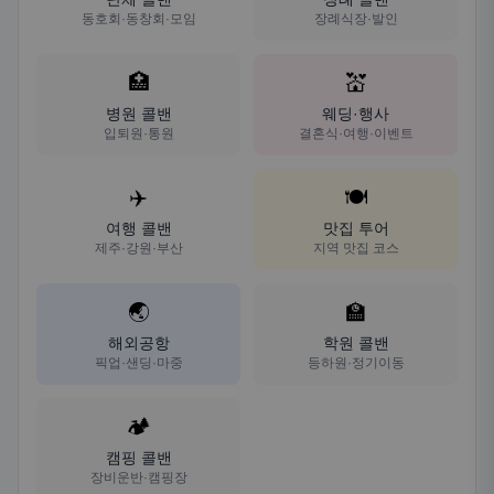
동호회·동창회·모임
장례식장·발인
🏥
💒
병원 콜밴
웨딩·행사
입퇴원·통원
결혼식·여행·이벤트
✈️
🍽️
여행 콜밴
맛집 투어
제주·강원·부산
지역 맛집 코스
🌏
🏫
해외공항
학원 콜밴
픽업·샌딩·마중
등하원·정기이동
🏕️
캠핑 콜밴
장비운반·캠핑장