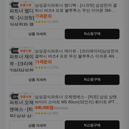
삼성공식파트너 엠디텍 - [시크릿] 삼성전자 갤
100% 할인
정품인증
럭시 버즈4 프로 블루투스 무선 이어폰 SM-
R640N
가격문의
★★★★⭐
(4,508)
N쇼핑구매
상품 자세히
삼성공식파트너 제이유 - [크리에이터]삼성전자
100% 할인
정품인증
갤럭시 버즈4 프로 무선 블루투스 이어폰 ANC
SM-R640N
가격문의
★★★★⭐
(3,209)
N쇼핑구매
상품 자세히
삼성공식파트너 오제앤에스 - [히든] 삼성 삼탠
25% 할인
정품인증
바이미 스마트 M5 80cm(32인치) 화이트 IPTV
OTT 패키지
449,000원
600,000원
★★★★⭐
(4,385)
N쇼핑구매
상품 자세히