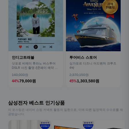
인디고트래블
투어비스 스토어
삿포로 비에이 후라노 버스투어
싱가포르 디즈니 어드벤처 크루즈
DSLR 사진 촬영 /[준페이 예약 식
4박
사]
140,000원
2,370,150원
79,000원
1,303,580원
44%
45%
삼성전자 베스트 인기상품
이 포스팅은 네이버 쇼핑 커넥트 활동의 일환으로, 이에 따른 일정액의 수수료를 제
공받습니다.