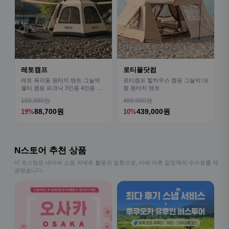
레토캠프
로티몰닷컴
레토 육각돔 원터치 텐트 그늘막
로티캠프 힐하우스 캠핑 그늘막 대
쉘터 캠핑 피크닉 3인용 4인용 패
형 원터치 텐트
밀리 LCE-OT02
109,900원
489,000원
88,700원
439,000원
19%
10%
N스토어 추천 상품
이 포스팅은 네이버 쇼핑 커넥트 활동의 일환으로, 이에 따른 일정액의 수수료를 제
공받습니다.