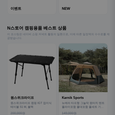
이벤트
NEW
N스토어 캠핑용품 베스트 상품
이 포스팅은 네이버 쇼핑 커넥트 활동의 일환으로, 이에 따른 일정액의 수수료를 제
공받습니다.
원스위크라이프
Karnik Sports
원스위크라이프 캠핑 IGT 접이식
뉴에라 타프형 그늘막 원터치 텐트
테이블 S1 M, 블랙
플라이포함 폴대포함 풀세트 기본
형
200,000원
149,000원