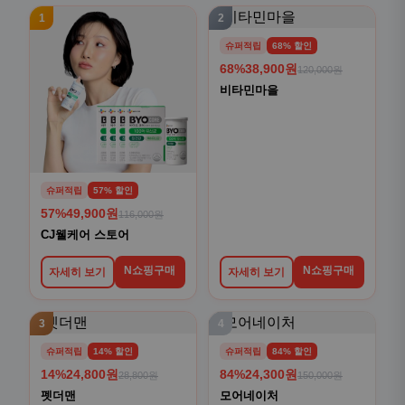
1
2
슈퍼적립
68% 할인
68%
38,900원
120,000원
비타민마을
슈퍼적립
57% 할인
57%
49,900원
116,000원
CJ웰케어 스토어
N쇼핑구매
N쇼핑구매
자세히 보기
자세히 보기
3
4
슈퍼적립
14% 할인
슈퍼적립
84% 할인
14%
24,800원
84%
24,300원
28,800원
150,000원
펫더맨
모어네이처