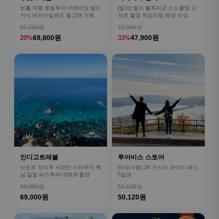
보홀 여행 호핑투어 어메이징 발리
[발리] 발리 블루라군 스노쿨링 고
카삭 버진아일랜드 돌고래 거북이
프로 촬영 픽업드랍 해양 수상 액
픽드랍 포함
티비티 체험 산호 열대어
87,250원
72,000원
69,800원
47,900원
20%
33%
인디고트래블
투어비스 스토어
삿포로 오타루 샤코탄 시마무이 핵
[바로사용] JR 간사이 와이드 패스
심 일일 버스투어/ DSLR 촬영
5일권
69,000원
50,120원
69,000원
50,120원