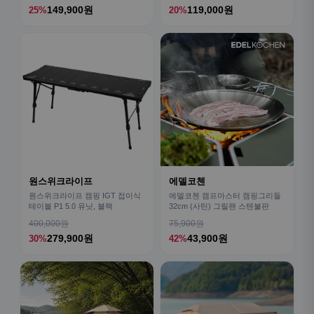
149,900원
119,000원
25%
20%
원스위크라이프
에델코첸
원스위크라이프 캠핑 IGT 접이식
에델코첸 캠프마스터 캠핑그리들
테이블 P1 5.0 유닛, 블랙
32cm (사틴) 그릴팬 스텐불판
400,000원
75,900원
279,900원
43,900원
30%
42%