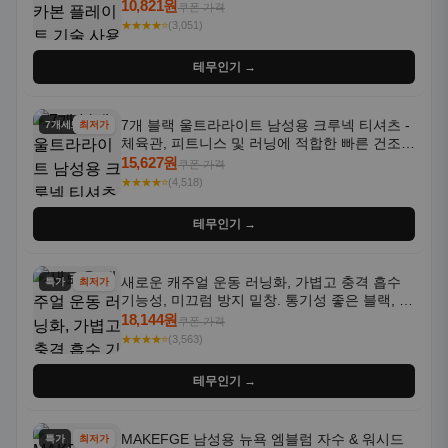
통기성 화이트-퍼플 그라데이션, 헬스, 트레이
10,821원
쿠폰 가격
닝 - 남성용, 여성용, 모든 계절에 적합
★★★★⭐
(3,051)
테무인기 →
7개 블랙 울트라라이트 남성용 크루넥 티셔츠 -
7개세트
최저가
체육관, 피트니스 및 러닝에 적합한 빠른 건조,
통기성 좋은 수분 흡수 반팔 운동복
15,627원
쿠폰 가격
★★★★⭐
(4,518)
테무인기 →
새로운 캐주얼 운동 러닝화, 가볍고 충격 흡수
특가
최저가
기능성, 미끄럼 방지 밑창. 통기성 좋은 블랙, 화
이트, 퍼플 그라데이션 색상
18,144원
쿠폰 가격
★★★★⭐
(3,563)
테무인기 →
MAKEFGE 남성용 뉴욕 엠블럼 자수 & 워시드
특가
최저가