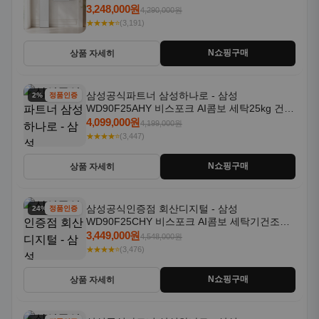
AF80F17D22WRS 기본설치포함
3,248,000원
4,290,000원
★★★★⭐
(3,191)
N쇼핑구매
상품 자세히
삼성공식파트너 삼성하나로 - 삼성
2% 할인
정품인증
WD90F25AHY 비스포크 AI콤보 세탁25kg 건조
18kg 자동문열림 1등급
4,099,000원
4,199,000원
★★★★⭐
(3,447)
N쇼핑구매
상품 자세히
삼성공식인증점 회산디지털 - 삼성
24% 할인
정품인증
WD90F25CHY 비스포크 AI콤보 세탁기건조기
일체형 25kg+18kg 1등급
3,449,000원
4,548,000원
★★★★⭐
(3,476)
N쇼핑구매
상품 자세히