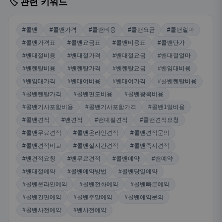
🏷️ 관련 키워드
#콜밴
#콜밴가격
#콜밴비용
#콜밴요금
#콜밴얼마
#콜밴가격표
#콜밴요금표
#콜밴비용표
#콜밴단가
#밴대절비용
#밴대절가격
#밴대절요금
#밴대절얼마
#밴렌탈비용
#밴렌탈가격
#밴렌탈요금
#밴임대비용
#밴임대가격
#밴대여비용
#밴대여가격
#콜밴렌탈비용
#콜밴렌탈가격
#콜밴편도비용
#콜밴왕복비용
#콜밴기사포함비용
#콜밴기사포함가격
#콜밴1일비용
#콜밴견적
#밴견적
#밴대절견적
#콜밴견적요청
#콜밴무료견적
#콜밴온라인견적
#콜밴견적문의
#콜밴견적비교
#콜밴실시간견적
#콜밴즉시견적
#밴견적요청
#밴무료견적
#콜밴예약
#밴예약
#밴대절예약
#콜밴예약방법
#콜밴당일예약
#콜밴온라인예약
#콜밴전화예약
#콜밴빠른예약
#콜밴간편예약
#콜밴주말예약
#콜밴예약문의
#콜밴사전예약
#밴사전예약