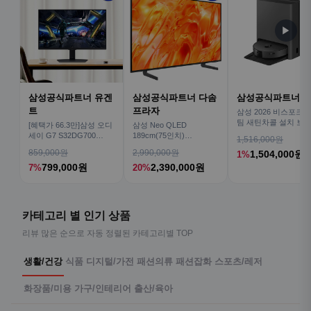
▶
삼성공식파트너 유겐
삼성공식파트너 다솜
삼성공식파트너 
트
프라자
삼성 2026 비스포크AI
팀 새틴차콜 설치 보안
[혜택가 66.3만]삼성 오디
삼성 Neo QLED
심 VR70F00AGH
세이 G7 S32DG700
189cm(75인치)
1,516,000원
80cm(32인치) 4K IPS
KQ75QNH70AFXKR AI
859,000원
2,990,000원
1,504,000원
1%
TV
799,000원
2,390,000원
7%
20%
카테고리 별 인기 상품
리뷰 많은 순으로 자동 정렬된 카테고리별 TOP
생활/건강
식품
디지털/가전
패션의류
패션잡화
스포츠/레저
화장품/미용
가구/인테리어
출산/육아