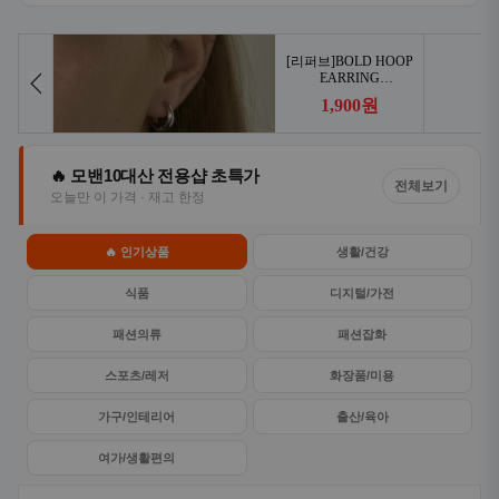
🔥 모밴10대산 전용샵 초특가
전체보기
오늘만 이 가격 · 재고 한정
🔥 인기상품
생활/건강
식품
디지털/가전
패션의류
패션잡화
스포츠/레저
화장품/미용
가구/인테리어
출산/육아
여가/생활편의