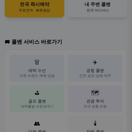
전국 즉시예약
내 주변 콜밴
무료견적 · 빠른응답
전국 어디서나
🚐 콜밴 서비스 바로가기
👗
✈️
세탁 수선
공항 콜밴
의류·브랜드·예복·당일
인천·김포·김해·제주
⛳
🗺️
골프 콜밴
관광 투어
새벽출발·라운딩대기
전국 맞춤 관광
👥
🕯️
단체 콜밴
장례 콜밴