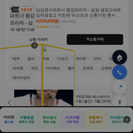
삼성공식파트너 평강프라자 - 삼성 냉장고세트
21% 할인
정품인증
김치냉장고 키친핏 비스포크 신혼가전 혼수 입
주가전 빌트인 화이트
4,029,000원
5,080,000원
★★★★⭐
(4,149)
N쇼핑구매
상품 자세히
✕
🏠
테무
알리
쿠팡
11번가
G마켓
SSG
아마존
라쿠텐
쉬인
아이허브
컬리
도매꾹
도매매
📞
에어비앤비
📍
⬆️
마리트
여행용품
해외골프
키즈여행
호텔특가
국내렌터카
✕
🏠
📝
💬
🚐
🛒
특가픽
혜택가 제공
폭탄 세일
가족 추천
지금 예약
최저가 픽
🏠
✈️
⛳
📋
🛒
🎁
🎯
제휴 광고
💼 입점문의
홈
공항
골프
견적
쿠팡
테무
홈
견적
커뮤니티
기사등록
아마존