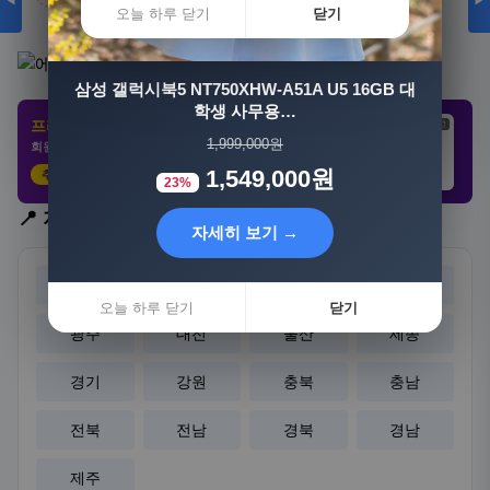
◀
▶
오늘 하루 닫기
닫기
자세히 보기 →
삼성 갤럭시북5 NT750XHW-A51A U5 16GB 대
학생 사무용…
오늘 하루 닫기
닫기
프리미엄 제휴 사이트
광고
광고
광고
1,999,000원
회원 전용 특가 · 놓치면 손해
1,549,000원
추천 클릭
23%
21,802원
3,308원
8,892원
📍 지역 선택
자세히 보기 →
서울
부산
대구
인천
오늘 하루 닫기
닫기
광주
대전
울산
세종
경기
강원
충북
충남
전북
전남
경북
경남
제주