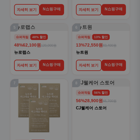
N쇼핑구매
N쇼핑구매
자세히 보기
자세히 보기
5
6
슈퍼적립
48% 할인
슈퍼적립
13% 할인
48%
62,100원
13%
72,550원
120,000원
83,400원
뉴로랩스
뉴트원
N쇼핑구매
N쇼핑구매
자세히 보기
자세히 보기
7
8
슈퍼적립
56% 할인
56%
28,900원
65,700원
CJ웰케어 스토어