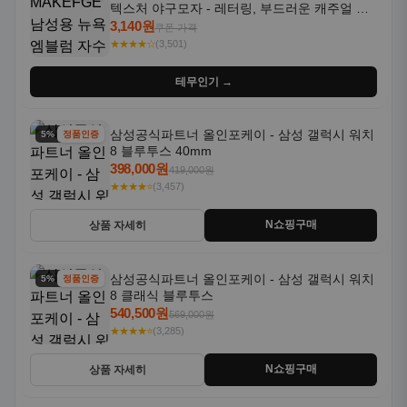
텍스처 야구모자 - 레터링, 부드러운 캐주얼 모
자, NYC 스타일
3,140원
쿠폰 가격
★★★★☆
(3,501)
테무인기 →
삼성공식파트너 올인포케이 - 삼성 갤럭시 워치
5% 할인
정품인증
8 블루투스 40mm
398,000원
419,000원
★★★★⭐
(3,457)
N쇼핑구매
상품 자세히
삼성공식파트너 올인포케이 - 삼성 갤럭시 워치
5% 할인
정품인증
8 클래식 블루투스
540,500원
569,000원
★★★★⭐
(3,285)
N쇼핑구매
상품 자세히