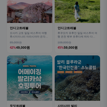
인디고트래블
인디고트래블
오사카 교토 일일 버스투어 여행
후쿠오카 유후인 일일 버스투어 여
후시미이나리 아라시야마 은각사
행 온천 벳부 유후다케 히타 다자
청수사 철학의길
이후
85,000원
108,000원
49,000원
59,000원
42%
45%
두잇트래블
사마사마 발리