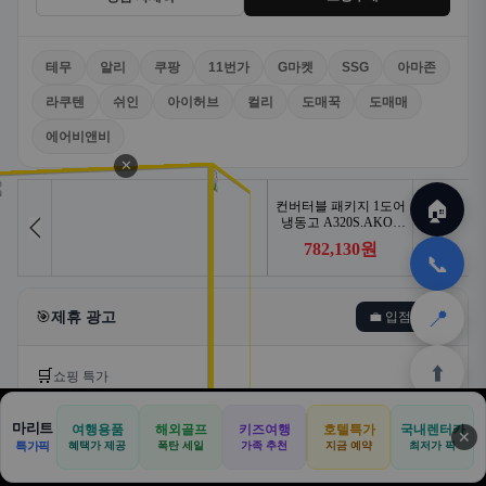
테무
알리
쿠팡
11번가
G마켓
SSG
아마존
라쿠텐
쉬인
아이허브
컬리
도매꾹
도매매
에어비앤비
✕
🏠
📞
📍
🎯
제휴 광고
💼 입점문의
⬆️
🛒
쇼핑 특가
마리트
여행용품
해외골프
키즈여행
호텔특가
국내렌터카
🛒
📦
🎁
✕
🏠
📝
💬
🚐
🛒
특가픽
혜택가 제공
폭탄 세일
가족 추천
지금 예약
최저가 픽
🏠
✈️
⛳
📋
🛒
🎁
홈
공항
골프
견적
쿠팡
테무
홈
견적
커뮤니티
기사등록
아마존
쿠팡
알리익스프레스
테무