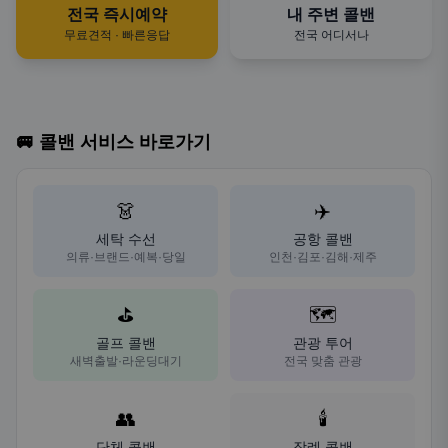
전국 즉시예약
내 주변 콜밴
무료견적 · 빠른응답
전국 어디서나
🚐 콜밴 서비스 바로가기
👗
✈️
세탁 수선
공항 콜밴
의류·브랜드·예복·당일
인천·김포·김해·제주
⛳
🗺️
골프 콜밴
관광 투어
새벽출발·라운딩대기
전국 맞춤 관광
👥
🕯️
단체 콜밴
장례 콜밴