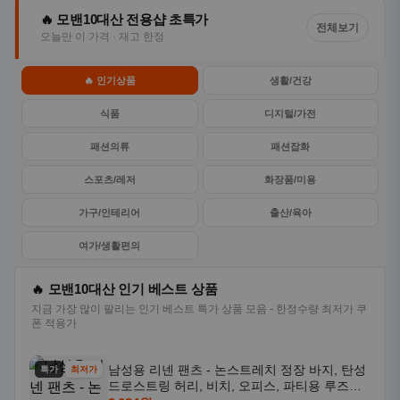
🔥 모밴10대산 전용샵 초특가
전체보기
오늘만 이 가격 · 재고 한정
🔥 인기상품
생활/건강
식품
디지털/가전
패션의류
패션잡화
스포츠/레저
화장품/미용
가구/인테리어
출산/육아
여가/생활편의
🔥 모밴10대산 인기 베스트 상품
지금 가장 많이 팔리는 인기 베스트 특가 상품 모음 - 한정수량 최저가 쿠
폰 적용가
남성용 리넨 팬츠 - 논스트레치 정장 바지, 탄성
특가
최저가
드로스트링 허리, 비치, 오피스, 파티용 루즈핏