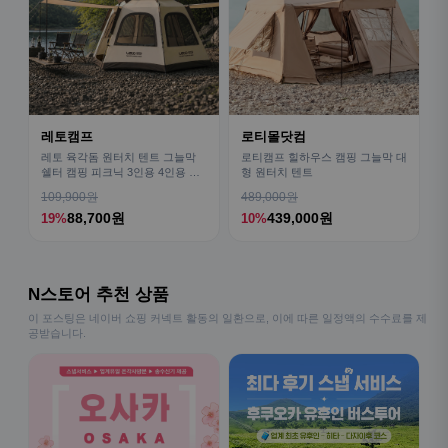
레토캠프
로티몰닷컴
레토 육각돔 원터치 텐트 그늘막
로티캠프 힐하우스 캠핑 그늘막 대
쉘터 캠핑 피크닉 3인용 4인용 패
형 원터치 텐트
밀리 LCE-OT02
109,900원
489,000원
88,700원
439,000원
19%
10%
N스토어 추천 상품
이 포스팅은 네이버 쇼핑 커넥트 활동의 일환으로, 이에 따른 일정액의 수수료를 제
공받습니다.