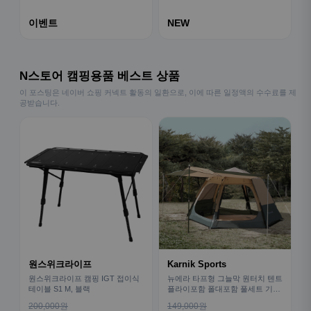
이벤트
NEW
N스토어 캠핑용품 베스트 상품
이 포스팅은 네이버 쇼핑 커넥트 활동의 일환으로, 이에 따른 일정액의 수수료를 제
공받습니다.
원스위크라이프
Karnik Sports
원스위크라이프 캠핑 IGT 접이식
뉴에라 타프형 그늘막 원터치 텐트
테이블 S1 M, 블랙
플라이포함 폴대포함 풀세트 기본
형
200,000원
149,000원