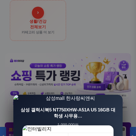
›
생활/건강
전체보기
카테고리 상품 더 보기
[3+1] 동국제약 마이핏 V 활성엽산 임신준비 임산
삼성 갤럭시북5 NT750XHW-A51A U5 16GB 대
부영양 30정, 4개
학생 사무용…
1,999,000원
100,000원
프리미엄 제휴 사이트
광고
광고
광고
1,549,000원
31,900원
회원 전용 특가 · 놓치면 손해
23%
68%