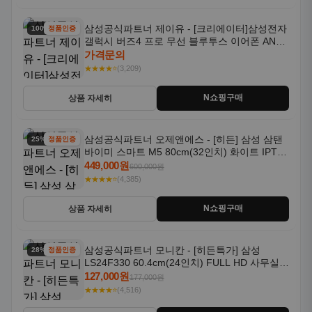
삼성공식파트너 제이유 - [크리에이터]삼성전자
100% 할인
정품인증
갤럭시 버즈4 프로 무선 블루투스 이어폰 ANC
SM-R640N
가격문의
★★★★⭐
(3,209)
N쇼핑구매
상품 자세히
삼성공식파트너 오제앤에스 - [히든] 삼성 삼탠
25% 할인
정품인증
바이미 스마트 M5 80cm(32인치) 화이트 IPTV
OTT 패키지
449,000원
600,000원
★★★★⭐
(4,385)
N쇼핑구매
상품 자세히
삼성공식파트너 모니칸 - [히든특가] 삼성
28% 할인
정품인증
LS24F330 60.4cm(24인치) FULL HD 사무실/
컴퓨터 모니터
127,000원
177,000원
★★★★⭐
(4,516)