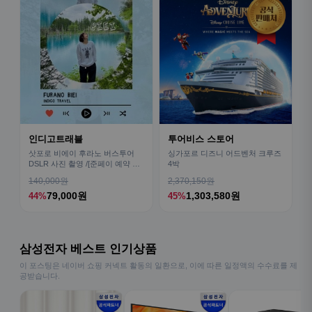
인디고트래블
투어비스 스토어
삿포로 비에이 후라노 버스투어
싱가포르 디즈니 어드벤처 크루즈
DSLR 사진 촬영 /[준페이 예약 식
4박
사]
140,000원
2,370,150원
79,000원
1,303,580원
44%
45%
삼성전자 베스트 인기상품
이 포스팅은 네이버 쇼핑 커넥트 활동의 일환으로, 이에 따른 일정액의 수수료를 제
공받습니다.