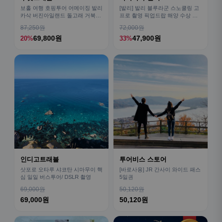
보홀 여행 호핑투어 어메이징 발리
[발리] 발리 블루라군 스노쿨링 고
카삭 버진아일랜드 돌고래 거북이
프로 촬영 픽업드랍 해양 수상 액
픽드랍 포함
티비티 체험 산호 열대어
87,250원
72,000원
69,800원
47,900원
20%
33%
인디고트래블
투어비스 스토어
삿포로 오타루 샤코탄 시마무이 핵
[바로사용] JR 간사이 와이드 패스
심 일일 버스투어/ DSLR 촬영
5일권
69,000원
50,120원
69,000원
50,120원