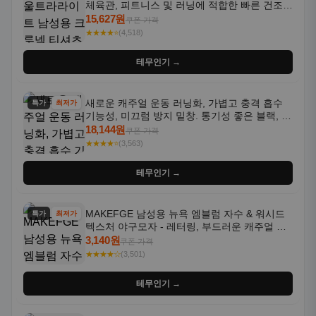
체육관, 피트니스 및 러닝에 적합한 빠른 건조,
통기성 좋은 수분 흡수 반팔 운동복
15,627원
쿠폰 가격
★★★★⭐
(4,518)
테무인기 →
새로운 캐주얼 운동 러닝화, 가볍고 충격 흡수
특가
최저가
기능성, 미끄럼 방지 밑창. 통기성 좋은 블랙, 화
이트, 퍼플 그라데이션 색상
18,144원
쿠폰 가격
★★★★⭐
(3,563)
테무인기 →
MAKEFGE 남성용 뉴욕 엠블럼 자수 & 워시드
특가
최저가
텍스처 야구모자 - 레터링, 부드러운 캐주얼 모
자, NYC 스타일
3,140원
쿠폰 가격
★★★★☆
(3,501)
테무인기 →