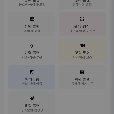
동호회·동창회·모임
장례식장·발인
🏥
💒
병원 콜밴
웨딩·행사
입퇴원·통원
결혼식·여행·이벤트
✈️
🍽️
여행 콜밴
맛집 투어
제주·강원·부산
지역 맛집 코스
🌏
🏫
해외공항
학원 콜밴
픽업·샌딩·마중
등하원·정기이동
🏕️
캠핑 콜밴
장비운반·캠핑장