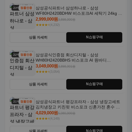
삼성공식파트너 삼성하나로 - 삼성
23% 할인
정품인증
WF80H2420BDHW 비스포크AI 세탁기 24kg 건
조기 20kg 세제자동투입
2,999,000원
3,898,000원
★★★★⭐
(4,232)
N쇼핑구매
상품 자세히
삼성공식인증점 회산디지털 - 삼성
22% 할인
정품인증
WH80H2420BBHS 비스포크 AI 원바디
24kg+20kg 세제자동투입 1등급
3,049,000원
3,898,001원
★★★★⭐
(3,054)
N쇼핑구매
상품 자세히
삼성공식파트너 평강프라자 - 삼성 냉장고세트
21% 할인
정품인증
김치냉장고 키친핏 비스포크 신혼가전 혼수 입
주가전 빌트인 화이트
4,029,000원
5,080,000원
★★★★⭐
(4,149)
N쇼핑구매
상품 자세히