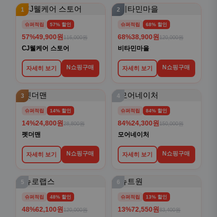
1
2
슈퍼적립
57% 할인
슈퍼적립
68% 할인
57%
49,900원
68%
38,900원
116,000원
120,000원
CJ웰케어 스토어
비타민마을
N쇼핑구매
N쇼핑구매
자세히 보기
자세히 보기
3
4
슈퍼적립
14% 할인
슈퍼적립
84% 할인
14%
24,800원
84%
24,300원
28,800원
150,000원
펫더맨
모어네이처
N쇼핑구매
N쇼핑구매
자세히 보기
자세히 보기
5
6
슈퍼적립
48% 할인
슈퍼적립
13% 할인
48%
62,100원
13%
72,550원
120,000원
83,400원