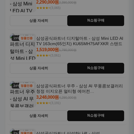
2,290,000원
2,390,000원
★★★★⭐
(3,065)
N쇼핑구매
상품 자세히
삼성공식파트너 디지털마트 - 삼성 Mini LED AI
15% 할인
정품인증
TV 163cm(65인치) KU65MH75AFXKR 스탠드
1,519,000원
1,790,000원
★★★★⭐
(3,061)
N쇼핑구매
상품 자세히
삼성공식파트너 우주 - 삼성 AI 무풍콤보갤러리
24% 할인
정품인증
청정 이지오픈 멀티형 에어컨
AF80F17D22WRS 기본설치포함
3,248,000원
4,290,000원
★★★★⭐
(3,191)
N쇼핑구매
상품 자세히
삼성공식파트너 삼성하나로 - 삼성
2% 할인
정품인증