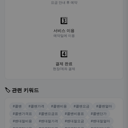
요금 안내 후 예약
3️⃣
서비스 이용
예약일에 이용
4️⃣
결제 완료
현장/계좌 결제
🏷️ 관련 키워드
#콜밴
#콜밴가격
#콜밴비용
#콜밴요금
#콜밴얼마
#콜밴가격표
#콜밴요금표
#콜밴비용표
#콜밴단가
#밴대절비용
#밴대절가격
#밴대절요금
#밴대절얼마