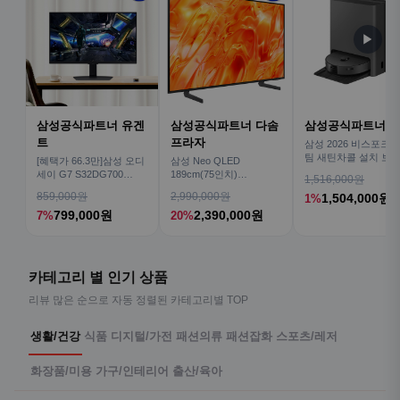
▶
삼성공식파트너 유겐
삼성공식파트너 다솜
삼성공식파트너 
트
프라자
삼성 2026 비스포크AI
팀 새틴차콜 설치 보안
[혜택가 66.3만]삼성 오디
삼성 Neo QLED
심 VR70F00AGH
세이 G7 S32DG700
189cm(75인치)
1,516,000원
80cm(32인치) 4K IPS
KQ75QNH70AFXKR AI
859,000원
2,990,000원
1,504,000원
1%
TV
799,000원
2,390,000원
7%
20%
카테고리 별 인기 상품
리뷰 많은 순으로 자동 정렬된 카테고리별 TOP
생활/건강
식품
디지털/가전
패션의류
패션잡화
스포츠/레저
화장품/미용
가구/인테리어
출산/육아