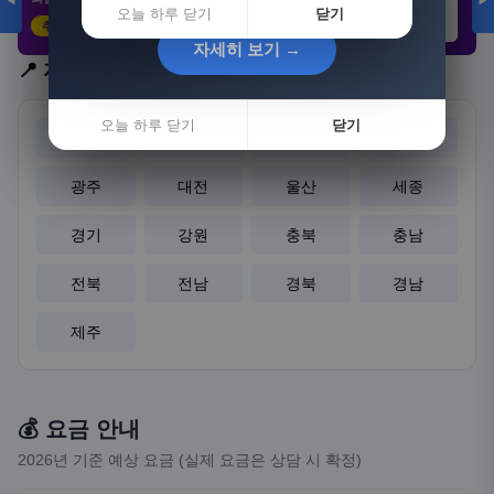
◀
▶
오늘 하루 닫기
닫기
추천 클릭
21,802원
3,308원
8,892원
자세히 보기 →
자세히 보기 →
📍 지역 선택
오늘 하루 닫기
오늘 하루 닫기
닫기
닫기
서울
부산
대구
인천
광주
대전
울산
세종
경기
강원
충북
충남
전북
전남
경북
경남
제주
💰 요금 안내
2026년 기준 예상 요금 (실제 요금은 상담 시 확정)