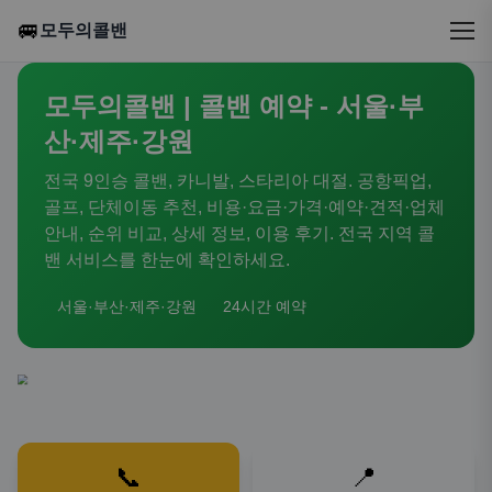
🚐
모두의콜밴
모두의콜밴 | 콜밴 예약 - 서울·부
산·제주·강원
전국 9인승 콜밴, 카니발, 스타리아 대절. 공항픽업,
골프, 단체이동 추천, 비용·요금·가격·예약·견적·업체
안내, 순위 비교, 상세 정보, 이용 후기. 전국 지역 콜
밴 서비스를 한눈에 확인하세요.
서울·부산·제주·강원
24시간 예약
📞
📍