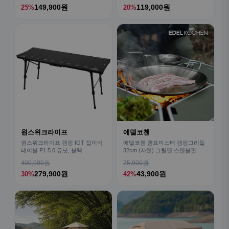
149,900원
119,000원
25%
20%
원스위크라이프
에델코첸
원스위크라이프 캠핑 IGT 접이식
에델코첸 캠프마스터 캠핑그리들
테이블 P1 5.0 유닛, 블랙
32cm (사틴) 그릴팬 스텐불판
400,000원
75,900원
279,900원
43,900원
30%
42%