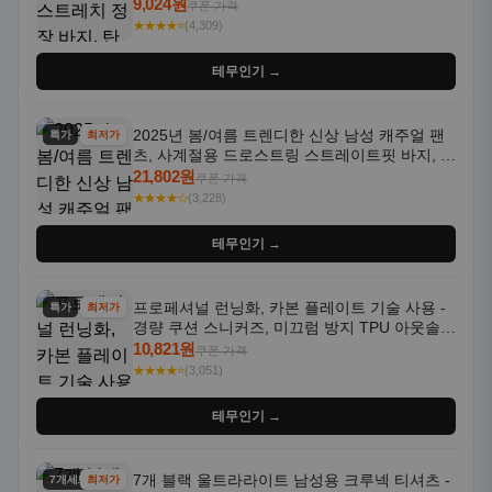
트라우저 - 세탁기 사용 가능한 캐주얼 정장 의
9,024원
쿠폰 가격
상
★★★★⭐
(4,309)
테무인기 →
2025년 봄/여름 트렌디한 신상 남성 캐주얼 팬
특가
최저가
츠, 사계절용 드로스트링 스트레이트핏 바지, 한
국 스타일, 활용도 높은 아웃도어 및 정장용, 발
21,802원
쿠폰 가격
목 바지
★★★★☆
(3,228)
테무인기 →
프로페셔널 런닝화, 카본 플레이트 기술 사용 -
특가
최저가
경량 쿠션 스니커즈, 미끄럼 방지 TPU 아웃솔,
통기성 화이트-퍼플 그라데이션, 헬스, 트레이
10,821원
쿠폰 가격
닝 - 남성용, 여성용, 모든 계절에 적합
★★★★⭐
(3,051)
테무인기 →
7개 블랙 울트라라이트 남성용 크루넥 티셔츠 -
7개세트
최저가