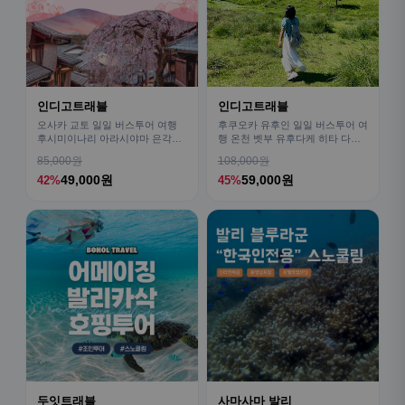
인디고트래블
인디고트래블
오사카 교토 일일 버스투어 여행
후쿠오카 유후인 일일 버스투어 여
후시미이나리 아라시야마 은각사
행 온천 벳부 유후다케 히타 다자
청수사 철학의길
이후
85,000원
108,000원
49,000원
59,000원
42%
45%
두잇트래블
사마사마 발리