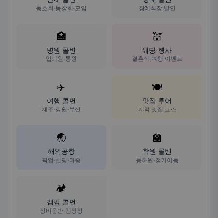
동호회·동창회·모임
장례식장·발인
🏥
💒
병원 콜밴
웨딩·행사
입퇴원·통원
결혼식·여행·이벤트
✈️
🍽️
여행 콜밴
맛집 투어
제주·강원·부산
지역 맛집 코스
🌏
🏫
해외공항
학원 콜밴
픽업·샌딩·마중
등하원·정기이동
🏕️
캠핑 콜밴
장비운반·캠핑장