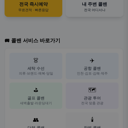
전국 즉시예약
내 주변 콜밴
무료견적 · 빠른응답
전국 어디서나
🚐 콜밴 서비스 바로가기
👗
✈️
세탁 수선
공항 콜밴
의류·브랜드·예복·당일
인천·김포·김해·제주
⛳
🗺️
골프 콜밴
관광 투어
새벽출발·라운딩대기
전국 맞춤 관광
👥
🕯️
단체 콜밴
장례 콜밴