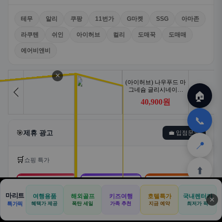
테무
알리
쿠팡
11번가
G마켓
SSG
아마존
라쿠텐
쉬인
아이허브
컬리
도매꾹
도매매
에어비앤비
✕
🏠
📞
🎯
제휴 광고
💼 입점문의
📍
🛒
쇼핑 특가
⬆️
🛒
📦
🎁
마리트
여행용품
해외골프
키즈여행
호텔특가
국내렌터카
✕
🏠
📝
💬
🚐
🛒
특가픽
혜택가 제공
폭탄 세일
가족 추천
지금 예약
최저가 픽
쿠팡
알리익스프레스
테무
🏠
✈️
⛳
📋
🛒
🎁
홈
공항
골프
견적
쿠팡
테무
홈
견적
커뮤니티
기사등록
아마존
로켓배송·특가
해외직구·초특가
초저가·무료배송