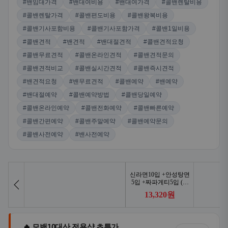
#밴임대가격
#밴대여비용
#밴대여가격
#콜밴렌탈비용
#콜밴렌탈가격
#콜밴편도비용
#콜밴왕복비용
#콜밴기사포함비용
#콜밴기사포함가격
#콜밴1일비용
#콜밴견적
#밴견적
#밴대절견적
#콜밴견적요청
#콜밴무료견적
#콜밴온라인견적
#콜밴견적문의
#콜밴견적비교
#콜밴실시간견적
#콜밴즉시견적
#밴견적요청
#밴무료견적
#콜밴예약
#밴예약
#밴대절예약
#콜밴예약방법
#콜밴당일예약
#콜밴온라인예약
#콜밴전화예약
#콜밴빠른예약
#콜밴간편예약
#콜밴주말예약
#콜밴예약문의
#콜밴사전예약
#밴사전예약
🔥 모밴10대산 전용샵 초특가