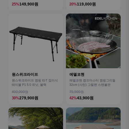
149,900원
119,000원
25%
20%
원스위크라이프
에델코첸
원스위크라이프 캠핑 IGT 접이식
에델코첸 캠프마스터 캠핑그리들
테이블 P1 5.0 유닛, 블랙
32cm (사틴) 그릴팬 스텐불판
400,000원
75,900원
279,900원
43,900원
30%
42%