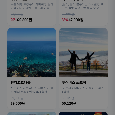
보홀 여행 호핑투어 어메이징 발리
[발리] 발리 블루라군 스노쿨링 고
카삭 버진아일랜드 돌고래 거북이
프로 촬영 픽업드랍 해양 수상 액
픽드랍 포함
티비티 체험 산호 열대어
87,250원
72,000원
69,800원
47,900원
20%
33%
인디고트래블
투어비스 스토어
삿포로 오타루 샤코탄 시마무이 핵
[바로사용] JR 간사이 와이드 패스
심 일일 버스투어/ DSLR 촬영
5일권
69,000원
50,120원
69,000원
50,120원