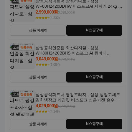
삼성공식파트너 삼성하나로 - 삼성
23% 할인
정품인증
WF80H2420BDHW 비스포크AI 세탁기 24kg 건
조기 20kg 세제자동투입
2,999,000원
3,898,000원
★★★★⭐
(4,232)
N쇼핑구매
상품 자세히
삼성공식인증점 회산디지털 - 삼성
22% 할인
정품인증
WH80H2420BBHS 비스포크 AI 원바디
24kg+20kg 세제자동투입 1등급
3,049,000원
3,898,001원
★★★★⭐
(3,054)
N쇼핑구매
상품 자세히
삼성공식파트너 평강프라자 - 삼성 냉장고세트
21% 할인
정품인증
김치냉장고 키친핏 비스포크 신혼가전 혼수 입
주가전 빌트인 화이트
4,029,000원
5,080,000원
★★★★⭐
(4,149)
N쇼핑구매
상품 자세히