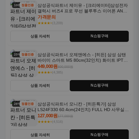
삼성공식파트너 제이유 - [크리에이터]삼성전자
100% 할인
정품인증
갤럭시 버즈4 프로 무선 블루투스 이어폰 ANC
SM-R640N
가격문의
★★★★⭐
(3,209)
N쇼핑구매
상품 자세히
삼성공식파트너 오제앤에스 - [히든] 삼성 삼탠
25% 할인
정품인증
바이미 스마트 M5 80cm(32인치) 화이트 IPTV
OTT 패키지
449,000원
600,000원
★★★★⭐
(4,385)
N쇼핑구매
상품 자세히
삼성공식파트너 모니칸 - [히든특가] 삼성
28% 할인
정품인증
LS24F330 60.4cm(24인치) FULL HD 사무실/
컴퓨터 모니터
127,000원
177,000원
★★★★⭐
(4,516)
N쇼핑구매
상품 자세히