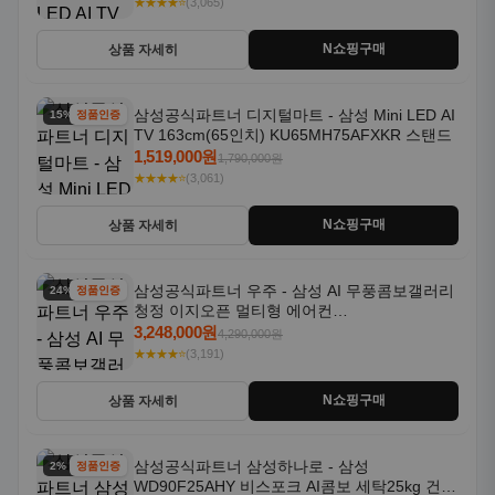
★★★★⭐
(3,065)
N쇼핑구매
상품 자세히
삼성공식파트너 디지털마트 - 삼성 Mini LED AI
15% 할인
정품인증
TV 163cm(65인치) KU65MH75AFXKR 스탠드
1,519,000원
1,790,000원
★★★★⭐
(3,061)
N쇼핑구매
상품 자세히
삼성공식파트너 우주 - 삼성 AI 무풍콤보갤러리
24% 할인
정품인증
청정 이지오픈 멀티형 에어컨
AF80F17D22WRS 기본설치포함
3,248,000원
4,290,000원
★★★★⭐
(3,191)
N쇼핑구매
상품 자세히
삼성공식파트너 삼성하나로 - 삼성
2% 할인
정품인증
WD90F25AHY 비스포크 AI콤보 세탁25kg 건조