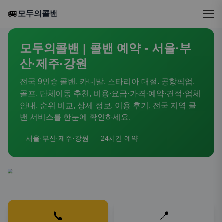
🚐
모두의콜밴
모두의콜밴 | 콜밴 예약 - 서울·부
산·제주·강원
전국 9인승 콜밴, 카니발, 스타리아 대절. 공항픽업,
골프, 단체이동 추천, 비용·요금·가격·예약·견적·업체
안내, 순위 비교, 상세 정보, 이용 후기. 전국 지역 콜
밴 서비스를 한눈에 확인하세요.
서울·부산·제주·강원
24시간 예약
📞
📍