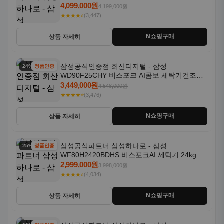
18kg 자동문열림 1등급
4,099,000원
4,199,000원
★★★★⭐
(3,447)
N쇼핑구매
상품 자세히
삼성공식인증점 회산디지털 - 삼성
24% 할인
정품인증
WD90F25CHY 비스포크 AI콤보 세탁기건조기
일체형 25kg+18kg 1등급
3,449,000원
4,548,000원
★★★★⭐
(3,476)
N쇼핑구매
상품 자세히
삼성공식파트너 삼성하나로 - 삼성
25% 할인
정품인증
WF80H2420BDHS 비스포크AI 세탁기 24kg 건
조기 20kg 세제자동투입
2,999,000원
3,998,000원
★★★★⭐
(4,034)
N쇼핑구매
상품 자세히