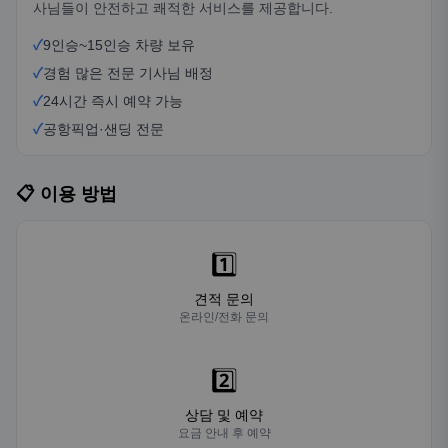
사님들이 안전하고 쾌적한 서비스를 제공합니다.
✓
9인승~15인승 차량 보유
✓
경험 많은 전문 기사님 배정
✓
24시간 즉시 예약 가능
✓
공항픽업·샌딩 전문
📋 이용 방법
1️⃣
견적 문의
온라인/전화 문의
2️⃣
상담 및 예약
요금 안내 후 예약