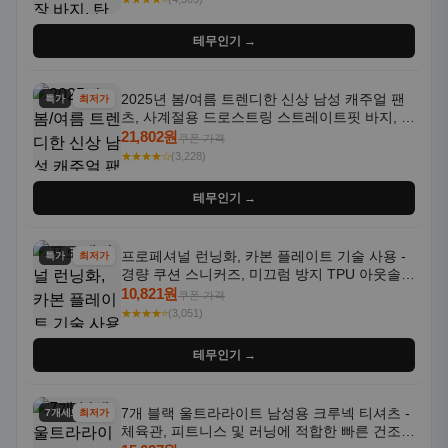
테무인기 →
2025년 봄/여름 트렌디한 신상 남성 캐주얼 팬
특가
최저가
츠, 사계절용 드로스트링 스트레이트핏 바지, 한
국 스타일, 활용도 높은 아웃도어 및 정장용, 발
21,802원
쿠폰 가격
목 바지
★★★★☆
(3,228)
테무인기 →
프로페셔널 런닝화, 카본 플레이트 기술 사용 -
특가
최저가
경량 쿠션 스니커즈, 미끄럼 방지 TPU 아웃솔,
통기성 화이트-퍼플 그라데이션, 헬스, 트레이
10,821원
쿠폰 가격
닝 - 남성용, 여성용, 모든 계절에 적합
★★★★⭐
(3,051)
테무인기 →
7개 블랙 울트라라이트 남성용 크루넥 티셔츠 -
7개세트
최저가
체육관, 피트니스 및 러닝에 적합한 빠른 건조,