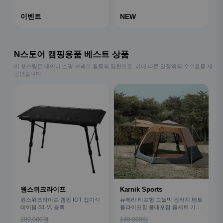
이벤트
NEW
N스토어 캠핑용품 베스트 상품
이 포스팅은 네이버 쇼핑 커넥트 활동의 일환으로, 이에 따른 일정액의 수수료를 제
공받습니다.
원스위크라이프
Karnik Sports
원스위크라이프 캠핑 IGT 접이식
뉴에라 타프형 그늘막 원터치 텐트
테이블 S1 M, 블랙
플라이포함 폴대포함 풀세트 기본
형
200,000원
149,000원