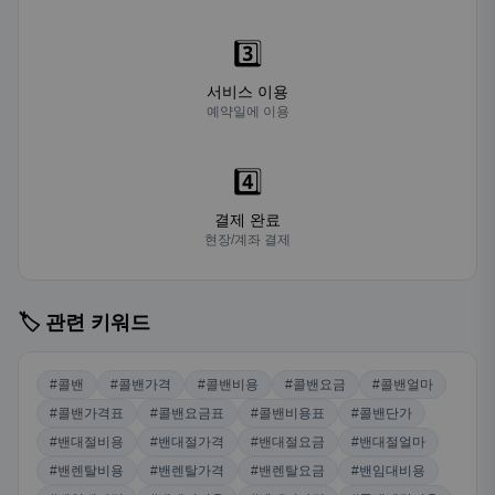
3️⃣
서비스 이용
예약일에 이용
4️⃣
결제 완료
현장/계좌 결제
🏷️ 관련 키워드
#콜밴
#콜밴가격
#콜밴비용
#콜밴요금
#콜밴얼마
#콜밴가격표
#콜밴요금표
#콜밴비용표
#콜밴단가
#밴대절비용
#밴대절가격
#밴대절요금
#밴대절얼마
#밴렌탈비용
#밴렌탈가격
#밴렌탈요금
#밴임대비용