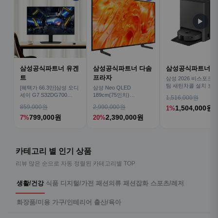
▶
삼성공식파트너 유겐
삼성공식파트너 다솜
삼성공식파트너 
트
프라자
삼성 2026 비스포크AI
팀 새틴차콜 설치 보안
[혜택가 66.3만]삼성 오디
삼성 Neo QLED
심 VR70F00AGH
세이 G7 S32DG700
189cm(75인치)
1,516,000원
80cm(32인치) 4K IPS
KQ75QNH70AFXKR AI
859,000원
2,990,000원
1,504,000원
1%
TV
799,000원
2,390,000원
7%
20%
카테고리 별 인기 상품
리뷰 많은 순으로 자동 정렬된 카테고리별 TOP
생활/건강
식품
디지털/가전
패션의류
패션잡화
스포츠/레저
화장품/미용
가구/인테리어
출산/육아