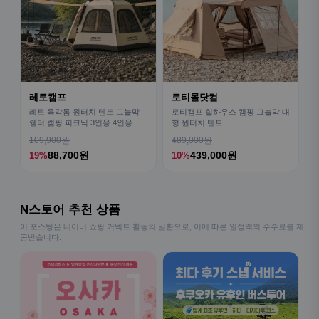
레토캠프
로티몰닷컴
레토 육각돔 원터치 텐트 그늘막
로티캠프 힐하우스 캠핑 그늘막 대
쉘터 캠핑 피크닉 3인용 4인용 패
형 원터치 텐트
밀리 LCE-OT02
109,900원
489,000원
88,700원
439,000원
19%
10%
N스토어 추천 상품
이 포스팅은 네이버 쇼핑 커넥트 활동의 일환으로, 이에 따른 일정액의 수수료를 제
공받습니다.