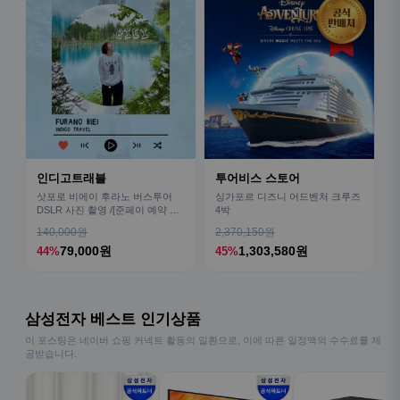
인디고트래블
투어비스 스토어
삿포로 비에이 후라노 버스투어
싱가포르 디즈니 어드벤처 크루즈
DSLR 사진 촬영 /[준페이 예약 식
4박
사]
140,000원
2,370,150원
79,000원
1,303,580원
44%
45%
삼성전자 베스트 인기상품
이 포스팅은 네이버 쇼핑 커넥트 활동의 일환으로, 이에 따른 일정액의 수수료를 제
공받습니다.