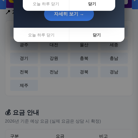
◀
▶
21,802원
3,308원
8,892원
오늘 하루 닫기
닫기
📍 지역 선택
자세히 보기 →
자세히 보기 →
서울
부산
대구
인천
오늘 하루 닫기
오늘 하루 닫기
닫기
닫기
광주
대전
울산
세종
경기
강원
충북
충남
전북
전남
경북
경남
제주
💰 요금 안내
2026년 기준 예상 요금 (실제 요금은 상담 시 확정)
구분
요금
비고