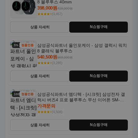
8 블루투스 40mm
398,000원
419,000원
★★★★⭐
(3,457)
N쇼핑구매
상품 자세히
삼성공식파트너 올인포케이 - 삼성 갤럭시 워치
5% 할인
정품인증
8 클래식 블루투스
540,500원
569,000원
★★★★⭐
(3,285)
N쇼핑구매
상품 자세히
삼성공식파트너 엠디텍 - [시크릿] 삼성전자 갤
100% 할인
정품인증
럭시 버즈4 프로 블루투스 무선 이어폰 SM-
R640N
가격문의
★★★★⭐
(4,508)
N쇼핑구매
상품 자세히