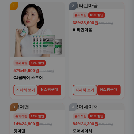
1
2
슈퍼적립
68% 할인
68%
38,900원
120,000원
비타민마을
슈퍼적립
57% 할인
57%
49,900원
116,000원
CJ웰케어 스토어
N쇼핑구매
N쇼핑구매
자세히 보기
자세히 보기
3
4
슈퍼적립
14% 할인
슈퍼적립
84% 할인
14%
24,800원
84%
24,300원
28,800원
150,000원
펫더맨
모어네이처