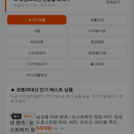
전체보기
오늘만 이 가격 · 재고 한정
🔥 인기상품
생활/건강
식품
디지털/가전
패션의류
패션잡화
스포츠/레저
화장품/미용
가구/인테리어
출산/육아
여가/생활편의
🔥 모밴10대산 인기 베스트 상품
지금 가장 많이 팔리는 인기 베스트 특가 상품 모음 - 한정수량 최저가 쿠
폰 적용가
남성용 리넨 팬츠 - 논스트레치 정장 바지, 탄성
특가
최저가
드로스트링 허리, 비치, 오피스, 파티용 루즈핏
트라우저 - 세탁기 사용 가능한 캐주얼 정장 의
9,024원
쿠폰 가격
상
★★★★⭐
(4,309)