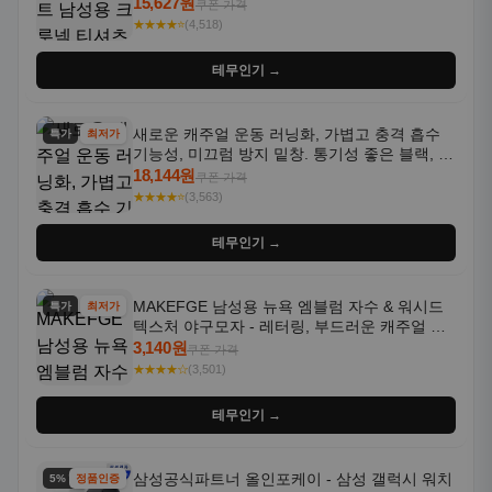
통기성 좋은 수분 흡수 반팔 운동복
15,627원
쿠폰 가격
★★★★⭐
(4,518)
테무인기 →
새로운 캐주얼 운동 러닝화, 가볍고 충격 흡수
특가
최저가
기능성, 미끄럼 방지 밑창. 통기성 좋은 블랙, 화
이트, 퍼플 그라데이션 색상
18,144원
쿠폰 가격
★★★★⭐
(3,563)
테무인기 →
MAKEFGE 남성용 뉴욕 엠블럼 자수 & 워시드
특가
최저가
텍스처 야구모자 - 레터링, 부드러운 캐주얼 모
자, NYC 스타일
3,140원
쿠폰 가격
★★★★☆
(3,501)
테무인기 →
삼성공식파트너 올인포케이 - 삼성 갤럭시 워치
5% 할인
정품인증