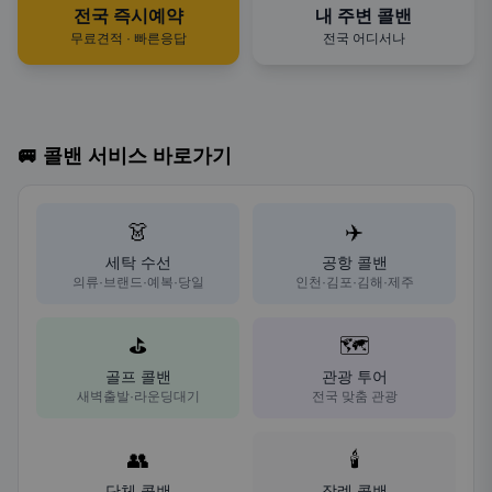
전국 즉시예약
내 주변 콜밴
무료견적 · 빠른응답
전국 어디서나
🚐 콜밴 서비스 바로가기
👗
✈️
세탁 수선
공항 콜밴
의류·브랜드·예복·당일
인천·김포·김해·제주
⛳
🗺️
골프 콜밴
관광 투어
새벽출발·라운딩대기
전국 맞춤 관광
👥
🕯️
단체 콜밴
장례 콜밴