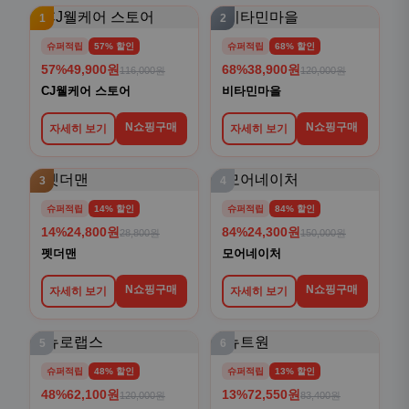
1
2
슈퍼적립
57% 할인
슈퍼적립
68% 할인
57%
49,900원
68%
38,900원
116,000원
120,000원
CJ웰케어 스토어
비타민마을
N쇼핑구매
N쇼핑구매
자세히 보기
자세히 보기
3
4
슈퍼적립
14% 할인
슈퍼적립
84% 할인
14%
24,800원
84%
24,300원
28,800원
150,000원
펫더맨
모어네이처
N쇼핑구매
N쇼핑구매
자세히 보기
자세히 보기
5
6
슈퍼적립
48% 할인
슈퍼적립
13% 할인
48%
62,100원
13%
72,550원
120,000원
83,400원