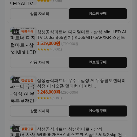
★★★★⭐
(3,065)
N쇼핑구매
상품 자세히
삼성공식파트너 디지털마트 - 삼성 Mini LED AI
15% 할인
정품인증
TV 163cm(65인치) KU65MH75AFXKR 스탠드
1,519,000원
1,790,000원
★★★★⭐
(3,061)
N쇼핑구매
상품 자세히
삼성공식파트너 우주 - 삼성 AI 무풍콤보갤러리
24% 할인
정품인증
청정 이지오픈 멀티형 에어컨
AF80F17D22WRS 기본설치포함
3,248,000원
4,290,000원
★★★★⭐
(3,191)
N쇼핑구매
상품 자세히
삼성공식파트너 삼성하나로 - 삼성
2% 할인
정품인증
WD90F25AHY 비스포크 AI콤보 세탁25kg 건조