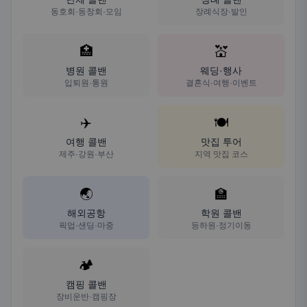
동호회·동창회·모임
장례식장·발인
🏥
💒
병원 콜밴
웨딩·행사
입퇴원·통원
결혼식·여행·이벤트
✈️
🍽️
여행 콜밴
맛집 투어
제주·강원·부산
지역 맛집 코스
🌏
🏫
해외공항
학원 콜밴
픽업·샌딩·마중
등하원·정기이동
🏕️
캠핑 콜밴
장비운반·캠핑장