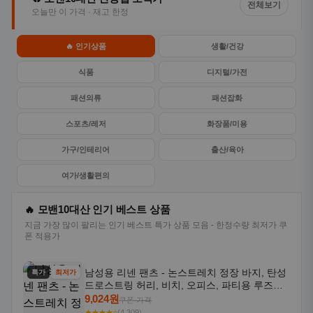
전체보기
오늘만 이 가격 · 재고 한정
🔥 인기상품
생활/건강
식품
디지털/가전
패션의류
패션잡화
스포츠/레저
화장품/미용
가구/인테리어
출산/육아
여가/생활편의
🔥 모밴10대산 인기 베스트 상품
지금 가장 많이 팔리는 인기 베스트 특가 상품 모음 - 한정수량 최저가 쿠
폰 적용가
남성용 리넨 팬츠 - 논스트레치 정장 바지, 탄성
특가
최저가
드로스트링 허리, 비치, 오피스, 파티용 루즈핏
트라우저 - 세탁기 사용 가능한 캐주얼 정장 의
9,024원
쿠폰 가격
상
★★★★⭐
(4,309)