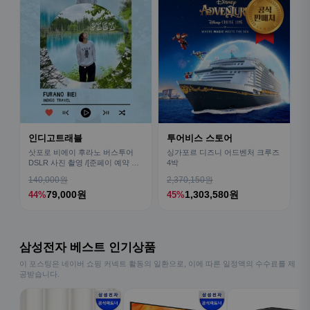
인디고트래블
투어비스 스토어
삿포로 비에이 후라노 버스투어
싱가포르 디즈니 어드벤처 크루즈
DSLR 사진 촬영 /[준페이 예약 식
4박
사]
140,000원
2,370,150원
79,000원
1,303,580원
44%
45%
삼성전자 베스트 인기상품
이 포스팅은 네이버 쇼핑 커넥트 활동의 일환으로, 이에 따른 일정액의 수수료를 제
공받습니다.