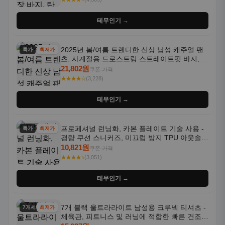
테무인기 →
2025년 봄/여름 트렌디한 신상 남성 캐주얼 팬
특가
최저가
츠, 사계절용 드로스트링 스트레이트핏 바지, 한
국 스타일, 활용도 높은 아웃도어 및 정장용, 발
21,802원
쿠폰 가격
목 바지
★★★★☆
(3,228)
테무인기 →
프로페셔널 런닝화, 카본 플레이트 기술 사용 -
특가
최저가
경량 쿠션 스니커즈, 미끄럼 방지 TPU 아웃솔,
통기성 화이트-퍼플 그라데이션, 헬스, 트레이
10,821원
쿠폰 가격
닝 - 남성용, 여성용, 모든 계절에 적합
★★★★⭐
(3,051)
테무인기 →
7개 블랙 울트라라이트 남성용 크루넥 티셔츠 -
7개세트
최저가
체육관, 피트니스 및 러닝에 적합한 빠른 건조,