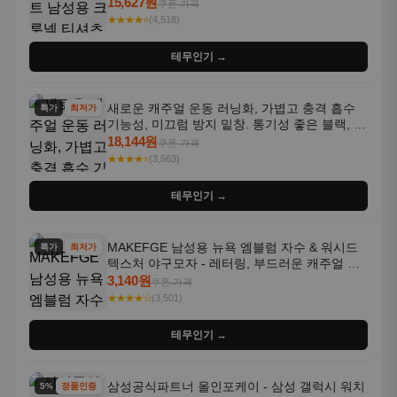
통기성 좋은 수분 흡수 반팔 운동복
15,627원
쿠폰 가격
★★★★⭐
(4,518)
테무인기 →
새로운 캐주얼 운동 러닝화, 가볍고 충격 흡수
특가
최저가
기능성, 미끄럼 방지 밑창. 통기성 좋은 블랙, 화
이트, 퍼플 그라데이션 색상
18,144원
쿠폰 가격
★★★★⭐
(3,563)
테무인기 →
MAKEFGE 남성용 뉴욕 엠블럼 자수 & 워시드
특가
최저가
텍스처 야구모자 - 레터링, 부드러운 캐주얼 모
자, NYC 스타일
3,140원
쿠폰 가격
★★★★☆
(3,501)
테무인기 →
삼성공식파트너 올인포케이 - 삼성 갤럭시 워치
5% 할인
정품인증