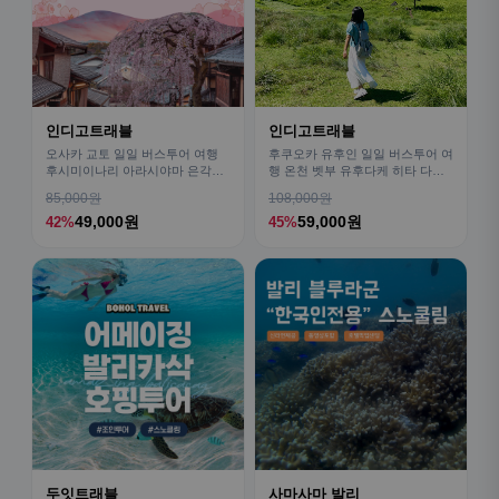
인디고트래블
인디고트래블
오사카 교토 일일 버스투어 여행
후쿠오카 유후인 일일 버스투어 여
후시미이나리 아라시야마 은각사
행 온천 벳부 유후다케 히타 다자
청수사 철학의길
이후
85,000원
108,000원
49,000원
59,000원
42%
45%
두잇트래블
사마사마 발리