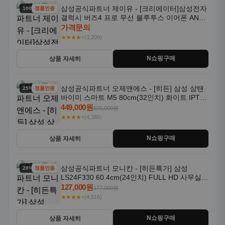
삼성공식파트너 제이유 - [크리에이터]삼성전자
100% 할인
정품인증
갤럭시 버즈4 프로 무선 블루투스 이어폰 ANC
SM-R640N
가격문의
★★★★⭐
(3,209)
N쇼핑구매
상품 자세히
삼성공식파트너 오제앤에스 - [히든] 삼성 삼탠
25% 할인
정품인증
바이미 스마트 M5 80cm(32인치) 화이트 IPTV
OTT 패키지
449,000원
600,000원
★★★★⭐
(4,385)
N쇼핑구매
상품 자세히
삼성공식파트너 모니칸 - [히든특가] 삼성
28% 할인
정품인증
LS24F330 60.4cm(24인치) FULL HD 사무실/
컴퓨터 모니터
127,000원
177,000원
★★★★⭐
(4,516)
N쇼핑구매
상품 자세히