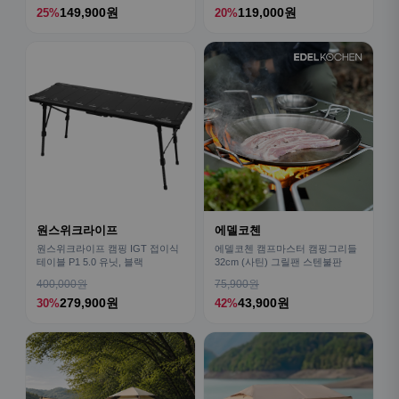
149,900원
119,000원
25%
20%
원스위크라이프
에델코첸
원스위크라이프 캠핑 IGT 접이식
에델코첸 캠프마스터 캠핑그리들
테이블 P1 5.0 유닛, 블랙
32cm (사틴) 그릴팬 스텐불판
400,000원
75,900원
279,900원
43,900원
30%
42%