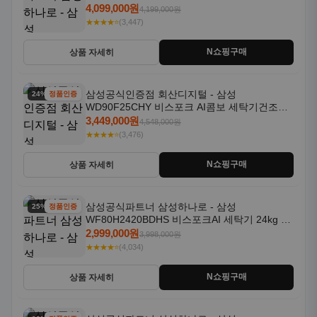
18kg 자동문열림 1등급
4,099,000원
4,199,000원
★★★★⭐
(3,447)
N쇼핑구매
상품 자세히
삼성공식인증점 회산디지털 - 삼성
24% 할인
정품인증
WD90F25CHY 비스포크 AI콤보 세탁기건조기
일체형 25kg+18kg 1등급
3,449,000원
4,548,000원
★★★★⭐
(3,476)
N쇼핑구매
상품 자세히
삼성공식파트너 삼성하나로 - 삼성
25% 할인
정품인증
WF80H2420BDHS 비스포크AI 세탁기 24kg 건
조기 20kg 세제자동투입
2,999,000원
3,998,000원
★★★★⭐
(4,034)
N쇼핑구매
상품 자세히