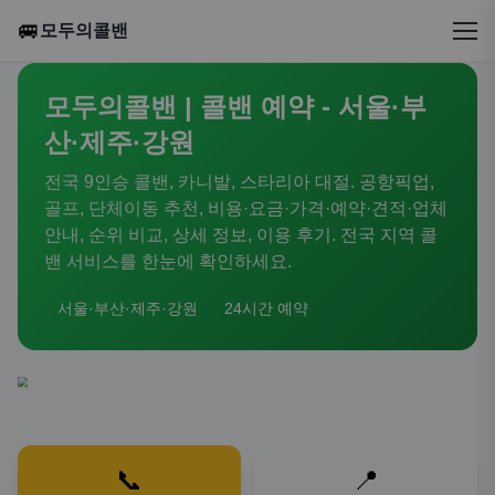
🚐
모두의콜밴
모두의콜밴 | 콜밴 예약 - 서울·부
산·제주·강원
전국 9인승 콜밴, 카니발, 스타리아 대절. 공항픽업,
골프, 단체이동 추천, 비용·요금·가격·예약·견적·업체
안내, 순위 비교, 상세 정보, 이용 후기. 전국 지역 콜
밴 서비스를 한눈에 확인하세요.
서울·부산·제주·강원
24시간 예약
📞
📍