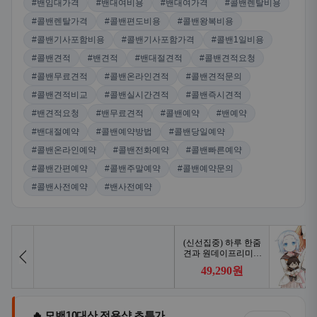
#밴임대가격
#밴대여비용
#밴대여가격
#콜밴렌탈비용
#콜밴렌탈가격
#콜밴편도비용
#콜밴왕복비용
#콜밴기사포함비용
#콜밴기사포함가격
#콜밴1일비용
#콜밴견적
#밴견적
#밴대절견적
#콜밴견적요청
#콜밴무료견적
#콜밴온라인견적
#콜밴견적문의
#콜밴견적비교
#콜밴실시간견적
#콜밴즉시견적
#밴견적요청
#밴무료견적
#콜밴예약
#밴예약
#밴대절예약
#콜밴예약방법
#콜밴당일예약
#콜밴온라인예약
#콜밴전화예약
#콜밴빠른예약
#콜밴간편예약
#콜밴주말예약
#콜밴예약문의
#콜밴사전예약
#밴사전예약
🔥 모밴10대산 전용샵 초특가