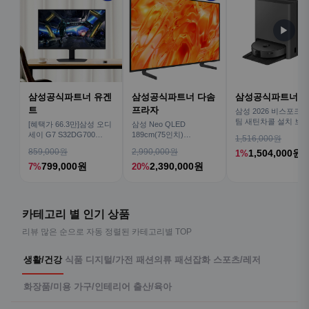
▶
삼성공식파트너 유겐
삼성공식파트너 다솜
삼성공식파트너 
트
프라자
삼성 2026 비스포크AI
팀 새틴차콜 설치 보안
[혜택가 66.3만]삼성 오디
삼성 Neo QLED
심 VR70F00AGH
세이 G7 S32DG700
189cm(75인치)
1,516,000원
80cm(32인치) 4K IPS
KQ75QNH70AFXKR AI
859,000원
2,990,000원
1,504,000원
1%
TV
799,000원
2,390,000원
7%
20%
카테고리 별 인기 상품
리뷰 많은 순으로 자동 정렬된 카테고리별 TOP
생활/건강
식품
디지털/가전
패션의류
패션잡화
스포츠/레저
화장품/미용
가구/인테리어
출산/육아