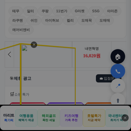
테무
알리
쿠팡
11번가
G마켓
SSG
아마존
라쿠텐
쉬인
아이허브
컬리
도매꾹
도매매
에어비앤비
✕
🏠
📞
🎯
제휴 광고
💼 입점문의
📍
🛒
쇼핑 특가
⬆️
🛒
📦
🎁
마리트
여행용품
해외골프
키즈여행
호텔특가
국내렌터카
✕
🏠
📝
💬
🚐
🛒
특가픽
혜택가 제공
폭탄 세일
가족 추천
지금 예약
최저가 픽
쿠팡
알리익스프레스
테무
🏠
✈️
⛳
📋
🛒
🎁
홈
공항
골프
견적
쿠팡
테무
홈
견적
커뮤니티
기사등록
아마존
로켓배송·특가
해외직구·초특가
초저가·무료배송