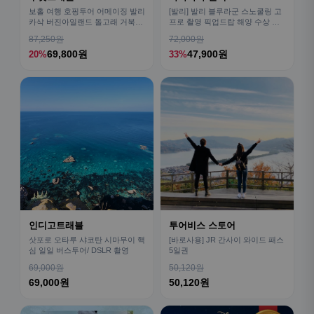
보홀 여행 호핑투어 어메이징 발리
[발리] 발리 블루라군 스노쿨링 고
카삭 버진아일랜드 돌고래 거북이
프로 촬영 픽업드랍 해양 수상 액
픽드랍 포함
티비티 체험 산호 열대어
87,250원
72,000원
69,800원
47,900원
20%
33%
인디고트래블
투어비스 스토어
삿포로 오타루 샤코탄 시마무이 핵
[바로사용] JR 간사이 와이드 패스
심 일일 버스투어/ DSLR 촬영
5일권
69,000원
50,120원
69,000원
50,120원