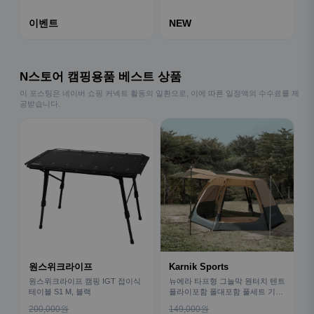
이벤트
NEW
N스토어 캠핑용품 베스트 상품
이 포스팅은 네이버 쇼핑 커넥트 활동의 일환으로, 이에 따른 일정액의 수수료를 제
공받습니다.
원스위크라이프
Karnik Sports
원스위크라이프 캠핑 IGT 접이식
뉴에라 타프형 그늘막 원터치 텐트
테이블 S1 M, 블랙
플라이포함 폴대포함 풀세트 기본
형
200,000원
149,000원