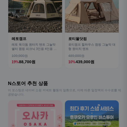
레토캠프
로티몰닷컴
레토 육각돔 원터치 텐트 그늘막
로티캠프 힐하우스 캠핑 그늘막 대
쉘터 캠핑 피크닉 3인용 4인용 패
형 원터치 텐트
밀리 LCE-OT02
109,900원
489,000원
88,700원
439,000원
19%
10%
N스토어 추천 상품
이 포스팅은 네이버 쇼핑 커넥트 활동의 일환으로, 이에 따른 일정액의 수수료를 제
공받습니다.