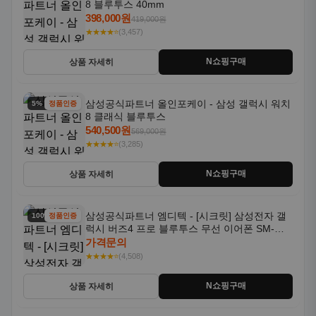
8 블루투스 40mm
398,000원
419,000원
★★★★⭐
(3,457)
N쇼핑구매
상품 자세히
삼성공식파트너 올인포케이 - 삼성 갤럭시 워치
5% 할인
정품인증
8 클래식 블루투스
540,500원
569,000원
★★★★⭐
(3,285)
N쇼핑구매
상품 자세히
삼성공식파트너 엠디텍 - [시크릿] 삼성전자 갤
100% 할인
정품인증
럭시 버즈4 프로 블루투스 무선 이어폰 SM-
R640N
가격문의
★★★★⭐
(4,508)
N쇼핑구매
상품 자세히