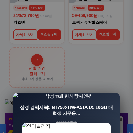
슈퍼적립
21% 할인
슈퍼적립
59% 할인
21%
72,700원
59%
58,900원
92,000원
145,100원
키즈텐
보령컨슈머헬스케어
N쇼핑구매
N쇼핑구매
자세히 보기
자세히 보기
›
생활/건강
전체보기
카테고리 상품 더 보기
[3+1] 동국제약 마이핏 V 활성엽산 임신준비 임산
삼성 갤럭시북5 NT750XHW-A51A U5 16GB 대
부영양 30정, 4개
학생 사무용…
프리미엄 제휴 사이트
광고
광고
광고
1,999,000원
100,000원
회원 전용 특가 · 놓치면 손해
1,549,000원
31,900원
23%
68%
추천 클릭