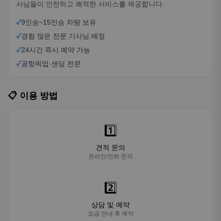
사님들이 안전하고 쾌적한 서비스를 제공합니다.
✓
9인승~15인승 차량 보유
✓
경험 많은 전문 기사님 배정
✓
24시간 즉시 예약 가능
✓
공항픽업·샌딩 전문
📋 이용 방법
1️⃣
견적 문의
온라인/전화 문의
2️⃣
상담 및 예약
요금 안내 후 예약