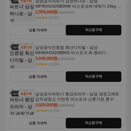
삼성공식파트너 삼성하나로 - 삼성
23% 할인
정품인증
WF80H2420BDHW 비스포크AI 세탁기 24kg 건
조기 20kg 세제자동투입
2,999,000원
3,898,000원
★★★★⭐
(4,232)
N쇼핑구매
상품 자세히
삼성공식인증점 회산디지털 - 삼성
22% 할인
정품인증
WH80H2420BBHS 비스포크 AI 원바디
24kg+20kg 세제자동투입 1등급
3,049,000원
3,898,001원
★★★★⭐
(3,054)
N쇼핑구매
상품 자세히
삼성공식파트너 평강프라자 - 삼성 냉장고세트
21% 할인
정품인증
김치냉장고 키친핏 비스포크 신혼가전 혼수 입
주가전 빌트인 화이트
4,029,000원
5,080,000원
★★★★⭐
(4,149)
N쇼핑구매
상품 자세히