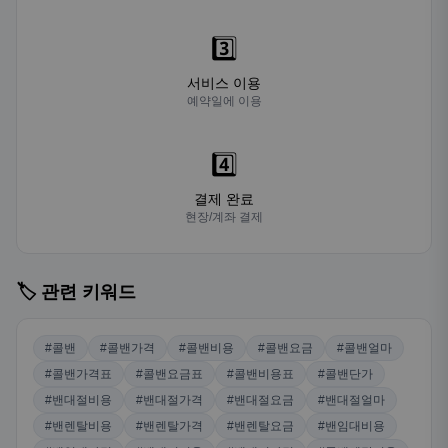
3️⃣
서비스 이용
예약일에 이용
4️⃣
결제 완료
현장/계좌 결제
🏷️ 관련 키워드
#콜밴
#콜밴가격
#콜밴비용
#콜밴요금
#콜밴얼마
#콜밴가격표
#콜밴요금표
#콜밴비용표
#콜밴단가
#밴대절비용
#밴대절가격
#밴대절요금
#밴대절얼마
#밴렌탈비용
#밴렌탈가격
#밴렌탈요금
#밴임대비용